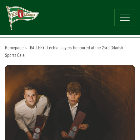
Homepage
GALLERY | Lechia players honoured at the 23rd Gdańsk
Sports Gala