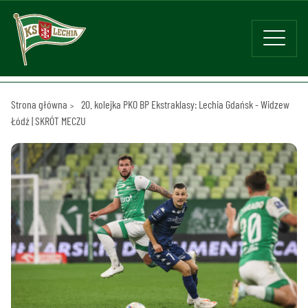
Strona główna
20. kolejka PKO BP Ekstraklasy: Lechia Gdańsk - Widzew
Łódź | SKRÓT MECZU