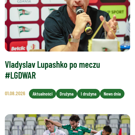
Vladyslav Lupashko po meczu
#LGDWAR
01.08.2026
Aktualności
Drużyna
I drużyna
News dnia