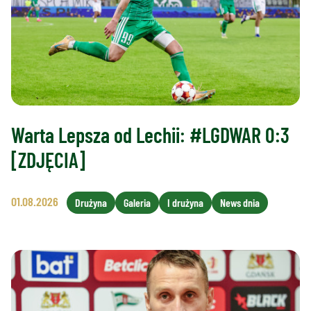
Warta Lepsza od Lechii: #LGDWAR 0:3
[ZDJĘCIA]
01.08.2026
Drużyna
Galeria
I drużyna
News dnia