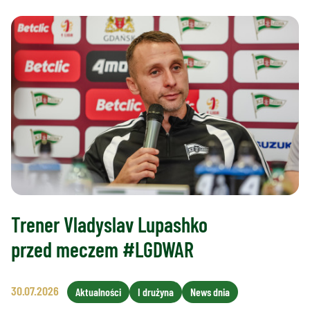
Trener Vladyslav Lupashko
przed meczem #LGDWAR
30.07.2026
Aktualności
I drużyna
News dnia