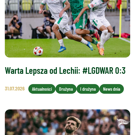
Warta Lepsza od Lechii: #LGDWAR 0:3
31.07.2026
Aktualności
Drużyna
I drużyna
News dnia