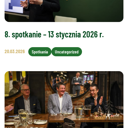
8. spotkanie – 13 stycznia 2026 r.
20.03.2026
Spotkania
Uncategorized