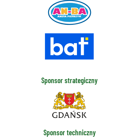
Sponsor strategiczny
Sponsor techniczny