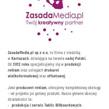
ZasadaMedia.pl sp z o.o.
to firma z siedzibą
w
Kartuzach
, działająca na terenie
całej Polski
.
Od
2012 roku
specjalizujemy się w
produkcji
reklam
oraz usługach
drukarni
wielkoformatowej
oraz
offsetowej
.
Jako
producent reklam
, oferujemy kompleksową obsługę
– od projektu po gotowy produkt. Nasze główne obszary
działalności to:
produkcja i serwis Tablic Billboardowych.