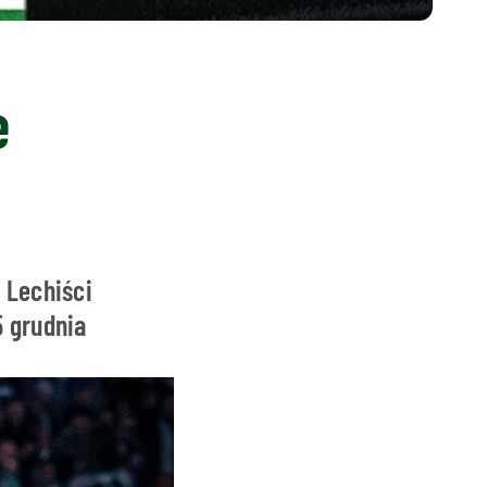
e
 Lechiści
5 grudnia