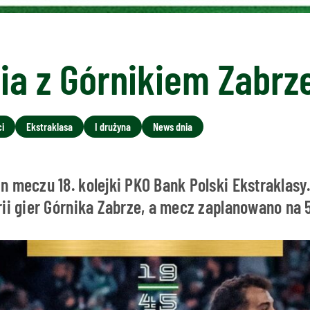
ia z Górnikiem Zabrz
i
Ekstraklasa
I drużyna
News dnia
n meczu 18. kolejki PKO Bank Polski Ekstraklasy.
rii gier Górnika Zabrze, a mecz zaplanowano na 
.