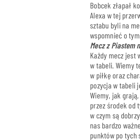
Bobcek złapał kon
Alexa w tej prze
sztabu byli na m
wspomnieć o tym,
Mecz z Piastem m
Każdy mecz jest w
w tabeli. Wiemy t
w piłkę oraz char
pozycja w tabeli 
Wiemy, jak grają,
przez środek od 
w czym są dobrzy
nas bardzo ważne
punktów po tych 