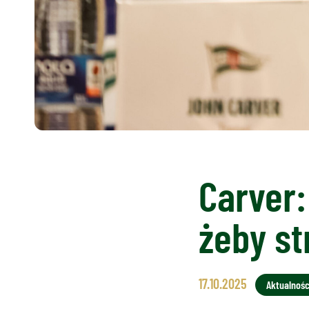
Carver:
żeby st
17.10.2025
Aktualnośc