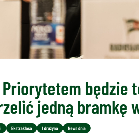
 Priorytetem będzie t
rzelić jedną bramkę 
i
Ekstraklasa
I drużyna
News dnia