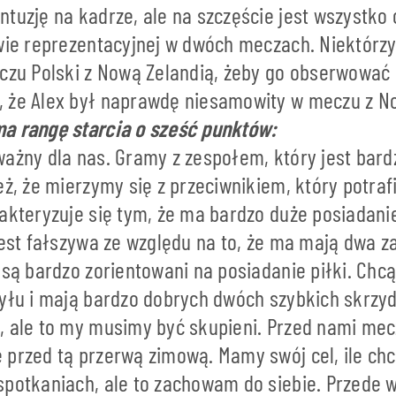
tuzję na kadrze, ale na szczęście jest wszystko 
rwie reprezentacyjnej w dwóch meczach. Niektórz
eczu Polski z Nową Zelandią, żeby go obserwować
 że Alex był naprawdę niesamowity w meczu z N
a rangę starcia o sześć punktów:
ażny dla nas. Gramy z zespołem, który jest bard
eż, że mierzymy się z przeciwnikiem, który potrafi,
akteryzuje się tym, że ma bardzo duże posiadanie 
jest fałszywa ze względu na to, że ma mają dwa z
 są bardzo zorientowani na posiadanie piłki. Ch
tyłu i mają bardzo dobrych dwóch szybkich skrzy
, ale to my musimy być skupieni. Przed nami mecz
 przed tą przerwą zimową. Mamy swój cel, ile c
spotkaniach, ale to zachowam do siebie. Przede 