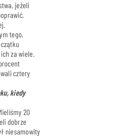
wa, jeżeli
poprawić.
j.
mym tego,
oczątku
ich za wiele.
procent
wali cztery
oku, kiedy
ieliśmy 20
eli dobrze
ył niesamowity