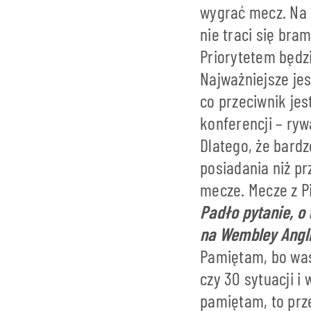
wygrać mecz. Na 
nie traci się bra
Priorytetem będzi
Najważniejsze jes
co przeciwnik je
konferencji – ryw
Dlatego, że bard
posiadania niż pr
mecze. Mecze z P
Padło pytanie, o 
na Wembley Angl
Pamiętam, bo was
czy 30 sytuacji i
pamiętam, to prz