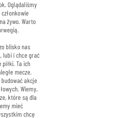
ok. Oglądaliśmy
y członkowie
 na żywo. Warto
orwegią.
zo blisko nas
 lubi i chce grać
piłki. Ta ich
aległe mecze.
cą budować akcje
dłowych. Wiemy,
e, które są dla
hcemy mieć
wszystkim chcę