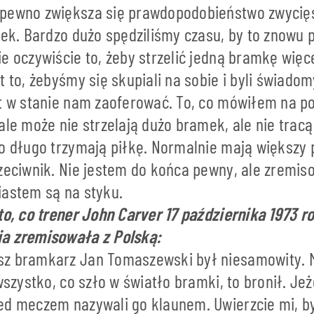
pewno zwiększa się prawdopodobieństwo zwycięst
mek. Bardzo dużo spędziliśmy czasu, by to znowu 
e oczywiście to, żeby strzelić jedną bramkę więce
t to, żebyśmy się skupiali na sobie i byli świado
st w stanie nam zaoferować. To, co mówiłem na p
ale może nie strzelają dużo bramek, ale nie tracą 
zo długo trzymają piłkę. Normalnie mają większy 
zeciwnik. Nie jestem do końca pewny, ale zremiso
iastem są na styku.
to, co trener John Carver 17 października 1973 r
ia zremisowała z Polską:
z bramkarz Jan Tomaszewski był niesamowity. M
 wszystko, co szło w światło bramki, to bronił. Jeż
ed meczem nazywali go klaunem. Uwierzcie mi, b