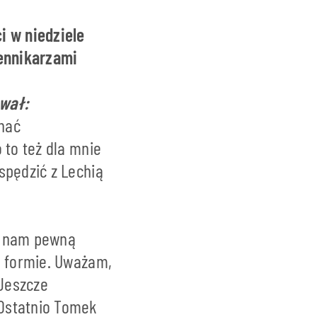
i w niedziele
iennikarzami
ował:
nać
 to też dla mnie
spędzić z Lechią
to nam pewną
j formie. Uważam,
 Jeszcze
 Ostatnio Tomek