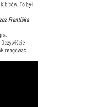
 kibiców. To był
zez Františka
gra.
. Oczywiście
jak reagować.