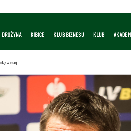
DRUŻYNA
KIBICE
KLUB BIZNESU
KLUB
AKADEM
amkę więcej