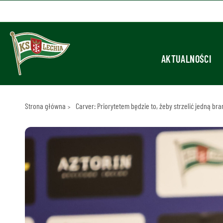
AKTUALNOŚCI
Strona główna
Carver: Priorytetem będzie to, żeby strzelić jedną br