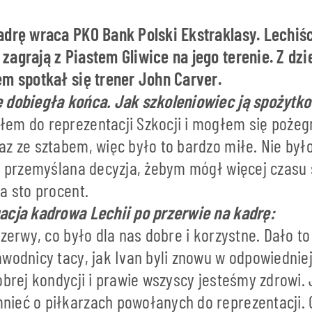
adrę wraca PKO Bank Polski Ekstraklasy. Lechiśc
zagrają z Piastem Gliwice na jego terenie. Z dz
em spotkał się trener John Carver.
 dobiegła końca. Jak szkoleniowiec ją spożytk
em do reprezentacji Szkocji i mogłem się pożeg
z ze sztabem, więc było to bardzo miłe. Nie było
to przemyślana decyzja, żebym mógł więcej czasu 
na sto procent.
acja kadrowa Lechii po przerwie na kadrę:
rzerwy, co było dla nas dobre i korzystne. Dało 
awodnicy tacy, jak Ivan byli znowu w odpowiednie
obrej kondycji i prawie wszyscy jesteśmy zdrowi.
ieć o piłkarzach powołanych do reprezentacji.