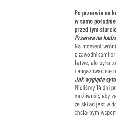
Po przerwie na k
w samo południe 
przed tym starci
Przerwa na kadrę
Na moment wrócił
z zawodnikami ora
łatwe, ale była 
i angażować się 
Jak wygląda sytu
Mieliśmy 14 dni p
możliwość, aby z
że skład jest w d
chciałbym wspomn