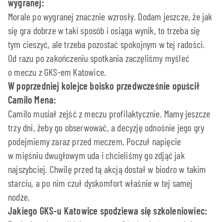
wygranej:
Morale po wygranej znacznie wzrosły. Dodam jeszcze, że jak
się gra dobrze w taki sposób i osiąga wynik, to trzeba się
tym cieszyć, ale trzeba pozostać spokojnym w tej radości.
Od razu po zakończeniu spotkania zaczęliśmy myśleć
o meczu z GKS-em Katowice.
W poprzedniej kolejce boisko przedwcześnie opuścił
Camilo Mena:
Camilo musiał zejść z meczu profilaktycznie. Mamy jeszcze
trzy dni, żeby go obserwować, a decyzję odnośnie jego gry
podejmiemy zaraz przed meczem. Poczuł napięcie
w mięśniu dwugłowym uda i chcieliśmy go zdjąć jak
najszybciej. Chwilę przed tą akcją dostał w biodro w takim
starciu, a po nim czuł dyskomfort właśnie w tej samej
nodze.
Jakiego GKS-u Katowice spodziewa się szkoleniowiec: