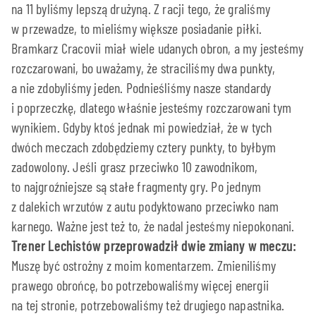
na 11 byliśmy lepszą drużyną. Z racji tego, że graliśmy
w przewadze, to mieliśmy większe posiadanie piłki.
Bramkarz Cracovii miał wiele udanych obron, a my jesteśmy
rozczarowani, bo uważamy, że straciliśmy dwa punkty,
a nie zdobyliśmy jeden. Podnieśliśmy nasze standardy
i poprzeczkę, dlatego właśnie jesteśmy rozczarowani tym
wynikiem. Gdyby ktoś jednak mi powiedział, że w tych
dwóch meczach zdobędziemy cztery punkty, to byłbym
zadowolony. Jeśli grasz przeciwko 10 zawodnikom,
to najgroźniejsze są stałe fragmenty gry. Po jednym
z dalekich wrzutów z autu podyktowano przeciwko nam
karnego. Ważne jest też to, że nadal jesteśmy niepokonani.
Trener Lechistów przeprowadził dwie zmiany w meczu:
Muszę być ostrożny z moim komentarzem. Zmieniliśmy
prawego obrońcę, bo potrzebowaliśmy więcej energii
na tej stronie, potrzebowaliśmy też drugiego napastnika.