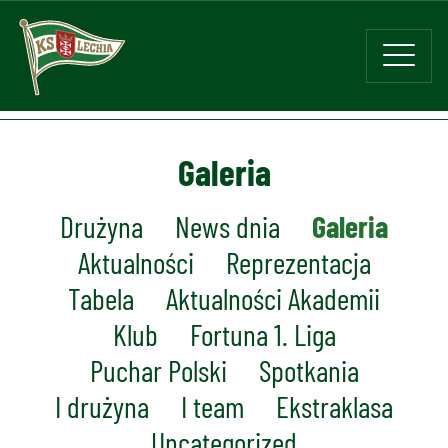
Galeria
Drużyna
News dnia
Galeria
Aktualności
Reprezentacja
Tabela
Aktualności Akademii
Klub
Fortuna 1. Liga
Puchar Polski
Spotkania
I drużyna
I team
Ekstraklasa
Uncategorized