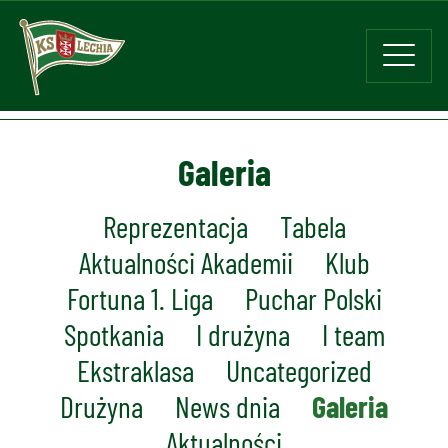
Galeria
Reprezentacja
Tabela
Aktualności Akademii
Klub
Fortuna 1. Liga
Puchar Polski
Spotkania
I drużyna
I team
Ekstraklasa
Uncategorized
Drużyna
News dnia
Galeria
Aktualności