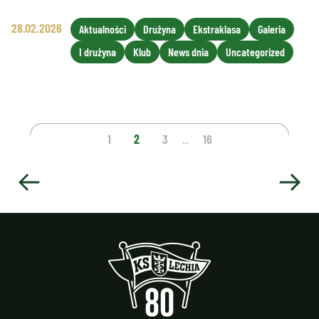
28.02.2026
Aktualności
Drużyna
Ekstraklasa
Galeria
I drużyna
Klub
News dnia
Uncategorized
1
2
3
16
...