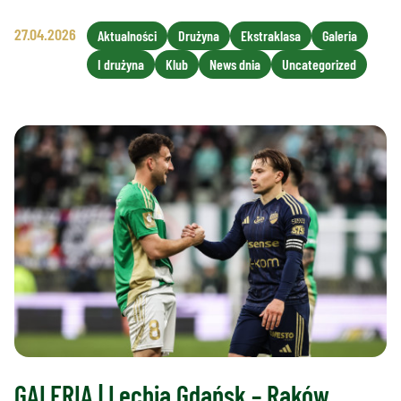
27.04.2026
Aktualności
Drużyna
Ekstraklasa
Galeria
I drużyna
Klub
News dnia
Uncategorized
GALERIA | Lechia Gdańsk – Raków