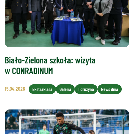
Biało-Zielona szkoła: wizyta
w CONRADINUM
15.04.2026
Ekstraklasa
Galeria
I drużyna
News dnia