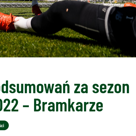
odsumowań za sezon
022 – Bramkarze
ści