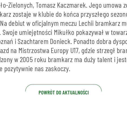
ało-Zielonych, Tomasz Kaczmarek. Jego umowa z
karz zostaje w klubie do końca przyszłego sezon
Na debiut w oficjalnym meczu Lechii bramkarz m
. Swoje umiejętności Mikułko pokazywał w towa
oznań i Szachtarem Donieck. Ponadto dobra dyspo
azd na Mistrzostwa Europy U17, gdzie strzegł bra
zony w 2005 roku bramkarz ma duży talent i jes
ie pozytywnie nas zaskoczy.
POWRÓT DO AKTUALNOŚCI