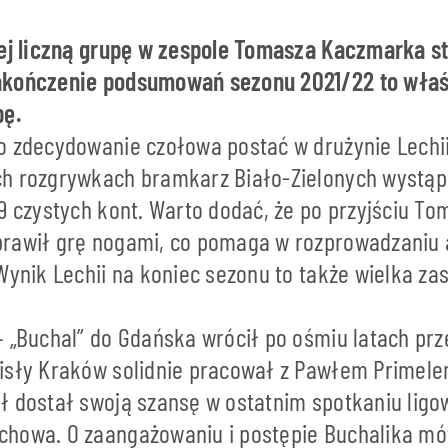
iej liczną grupę w zespole Tomasza Kaczmarka s
akończenie podsumowań sezonu 2021/22 to właś
pę.
o zdecydowanie czołowa postać w drużynie Lechii
h rozgrywkach bramkarz Biało-Zielonych wystąp
 9 czystych kont. Warto dodać, że po przyjściu 
rawił grę nogami, co pomaga w rozprowadzaniu 
Wynik Lechii na koniec sezonu to także wielka z
– „Buchal” do Gdańska wrócił po ośmiu latach prz
isły Kraków solidnie pracował z Pawłem Primelem
ł dostał swoją szansę w ostatnim spotkaniu lig
howa. O zaangażowaniu i postępie Buchalika m