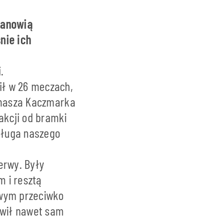
tanowią
nie ich
.
ił w 26 meczach,
Tomasza Kaczmarka
akcji od bramki
asługa naszego
erwy. Były
 i resztą
owym przeciwko
ówił nawet sam