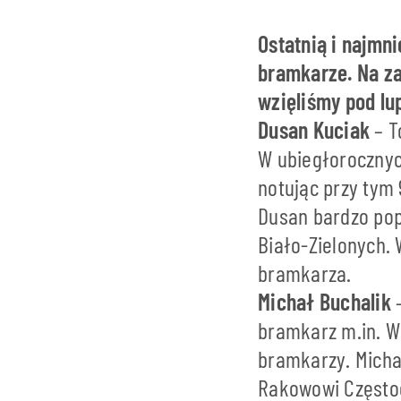
Ostatnią i najmn
bramkarze. Na z
wzięliśmy pod lu
Dusan Kuciak
– T
W ubiegłorocznyc
notując przy tym
Dusan bardzo pop
Biało-Zielonych. 
bramkarza.
Michał Buchalik
bramkarz m.in. W
bramkarzy. Micha
Rakowowi Częstoc