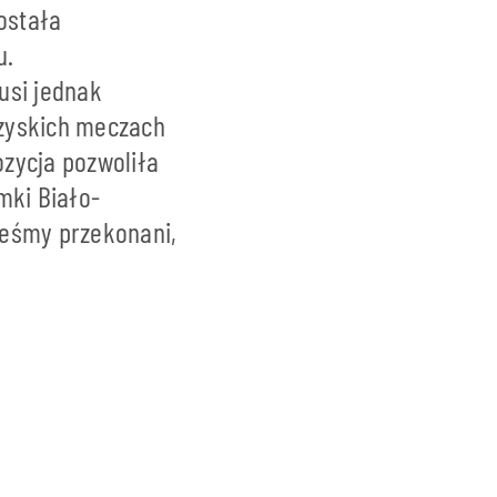
ostała
u.
usi jednak
rzyskich meczach
zycja pozwoliła
mki Biało-
teśmy przekonani,