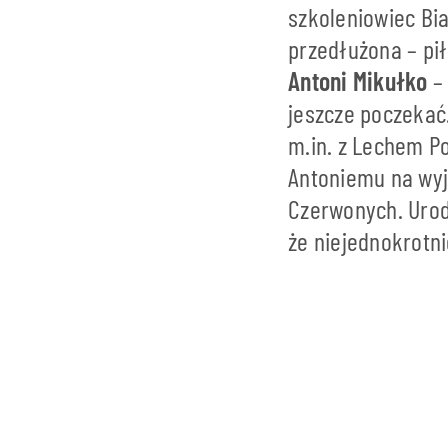
szkoleniowiec Bi
przedłużona – pił
Antoni Mikułko
– 
jeszcze poczekać
m.in. z Lechem P
Antoniemu na wyj
Czerwonych. Urod
że niejednokrotn