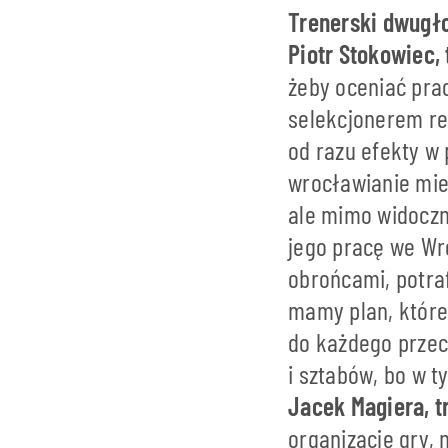
Trenerski dwugł
Piotr Stokowiec,
żeby oceniać pra
selekcjonerem re
od razu efekty w 
wrocławianie miel
ale mimo widoczn
jego pracę we Wr
obrońcami, potra
mamy plan, które
do każdego przeci
i sztabów, bo w 
Jacek Magiera, 
organizację gry, 