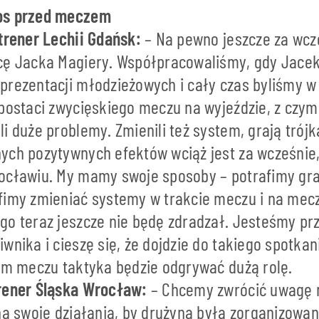
os przed meczem
 trener Lechii Gdańsk:
– Na pewno jeszcze za wcz
cę Jacka Magiery. Współpracowaliśmy, gdy Jacek
prezentacji młodzieżowych i cały czas byliśmy w
postaci zwycięskiego meczu na wyjeździe, z czym
i duże problemy. Zmienili też system, grają trój
ych pozytywnych efektów wciąż jest za wcześnie,
ocławiu. My mamy swoje sposoby – potrafimy gr
fimy zmieniać systemy w trakcie meczu i na mecz
go teraz jeszcze nie będę zdradzał. Jesteśmy pr
wnika i cieszę się, że dojdzie do takiego spotka
tym meczu taktyka będzie odgrywać dużą rolę.
trener Śląska Wrocław:
– Chcemy zwrócić uwagę 
na swoje działania, by drużyna była zorganizowan