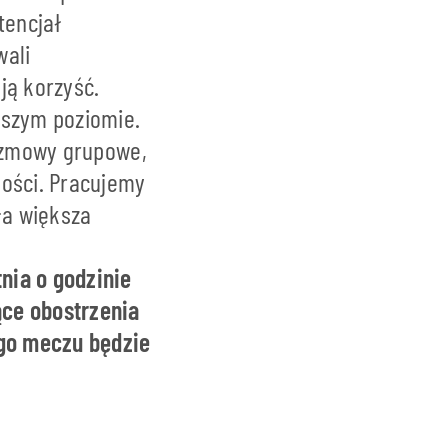
tencjał
wali
ją korzyść.
ższym poziomie.
rozmowy grupowe,
ności. Pracujemy
ła większa
nia o godzinie
ące obostrzenia
ego meczu będzie