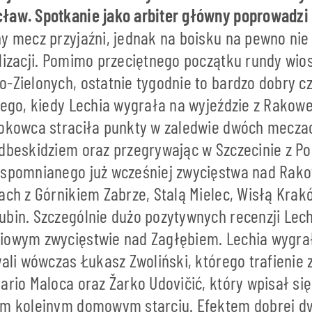
ław. Spotkanie jako arbiter główny poprowadzi 
ny mecz przyjaźni, jednak na boisku na pewno ni
alizacji. Pomimo przeciętnego początku rundy wio
o-Zielonych, ostatnie tygodnie to bardzo dobry c
utego, kiedy Lechia wygrała na wyjeździe z Rako
tokowca straciła punkty w zaledwie dwóch mecza
odbeskidziem oraz przegrywając w Szczecinie z P
wspomnianego już wcześniej zwycięstwa nad Rak
ach z Górnikiem Zabrze, Stalą Mielec, Wisłą Krak
bin. Szczególnie dużo pozytywnych recenzji Lechi
iowym zwycięstwie nad Zagłębiem. Lechia wygrał
wali wówczas Łukasz Zwoliński, którego trafienie
ario Maloca oraz Žarko Udovičić, który wpisał się 
im kolejnym domowym starciu. Efektem dobrej dy