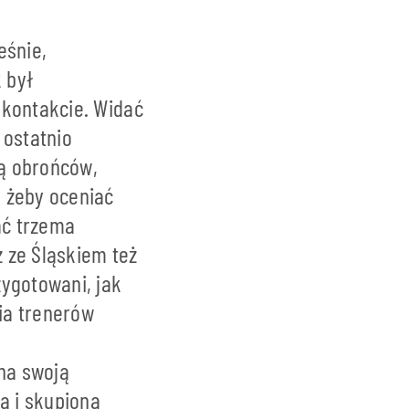
eśnie,
 był
 kontakcie. Widać
 ostatnio
ką obrońców,
 żeby oceniać
ać trzema
 ze Śląskiem też
zygotowani, jak
nia trenerów
na swoją
a i skupiona