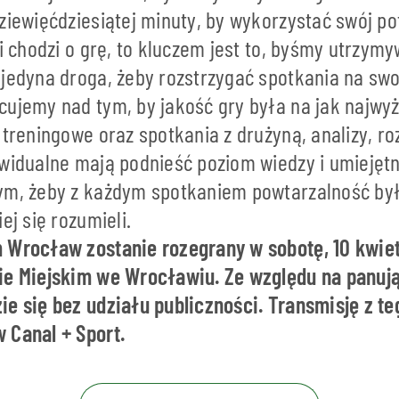
ziewięćdziesiątej minuty, by wykorzystać swój po
li chodzi o grę, to kluczem jest to, byśmy utrzymy
 jedyna droga, żeby rozstrzygać spotkania na swo
cujemy nad tym, by jakość gry była na jak najwy
i treningowe oraz spotkania z drużyną, analizy, 
ywidualne mają podnieść poziom wiedzy i umiejęt
ym, żeby z każdym spotkaniem powtarzalność by
ej się rozumieli.
 Wrocław zostanie rozegrany w sobotę, 10 kwiet
ie Miejskim we Wrocławiu. Ze względu na panuj
ie się bez udziału publiczności. Transmisję z t
 Canal + Sport.