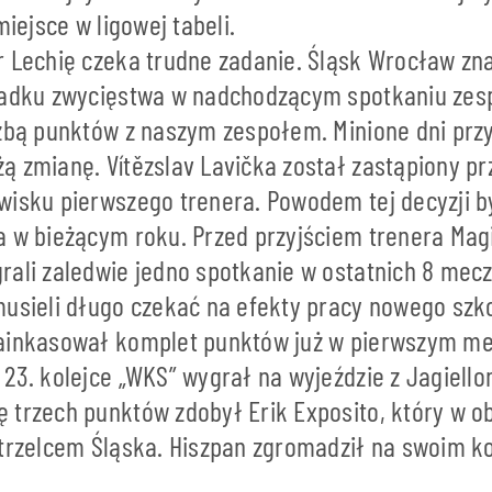
miejsce w ligowej tabeli.
 Lechię czeka trudne zadanie. Śląsk Wrocław znaj
padku zwycięstwa w nadchodzącym spotkaniu zes
czbą punktów z naszym zespołem. Minione dni prz
ą zmianę. Vítězslav Lavička został zastąpiony p
wisku pierwszego trenera. Powodem tej decyzji b
a w bieżącym roku. Przed przyjściem trenera Mag
rali zaledwie jedno spotkanie w ostatnich 8 mecz
musieli długo czekać na efekty pracy nowego szk
zainkasował komplet punktów już w pierwszym m
23. kolejce „WKS” wygrał na wyjeździe z Jagiellon
 trzech punktów zdobył Erik Exposito, który w 
trzelcem Śląska. Hiszpan zgromadził na swoim kon