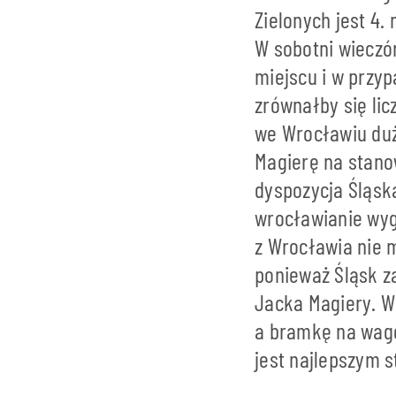
Zielonych jest 4. 
W sobotni wieczór
miejscu i w przy
zrównałby się li
we Wrocławiu duż
Magierę na stano
dyspozycja Śląsk
wrocławianie wyg
z Wrocławia nie 
ponieważ Śląsk 
Jacka Magiery. W 
a bramkę na wagę
jest najlepszym s