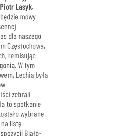
Piotr Lasyk.
e będzie mowy
sennej
zas dla naszego
wem Częstochowa,
ch, remisując
ogonią. W tym
owem, Lechia była
ów
ści zebrali
a to spotkanie
 zostało wybrane
na listę
spozycji Biało-