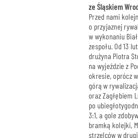
ze Śląskiem Wroc
Przed nami kolej
o przyjaznej ryw
w wykonaniu Biał
zespołu. Od 13 l
drużyna Piotra S
na wyjeździe z P
okresie, oprócz 
górą w rywalizacj
oraz Zagłębiem Lu
po ubiegłotygodn
3:1, a gole zdoby
bramką kolejki, M
strzelców w drug