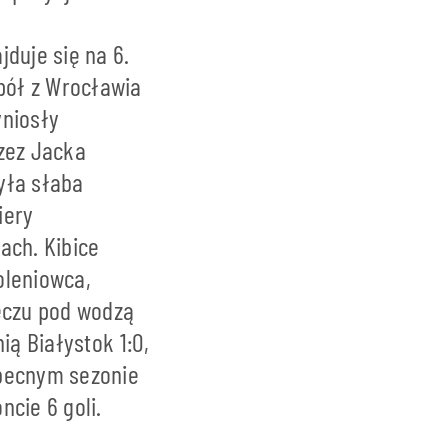
duje się na 6.
pół z Wrocławia
yniosły
rzez Jacka
yła słaba
iery
ach. Kibice
oleniowca,
eczu pod wodzą
ią Białystok 1:0,
obecnym sezonie
cie 6 goli.