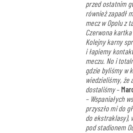
przed ostatnim g
również zapadł m
mecz w Opolu z t
Czerwona kartka 
Kolejny karny sp
i łapiemy kontak
meczu. No i total
gdzie byliśmy w 
wiedzieliśmy, że
dostaliśmy
–
Mar
– Wspaniałych ws
przyszło mi do g
do ekstraklasy),
pod stadionem Od