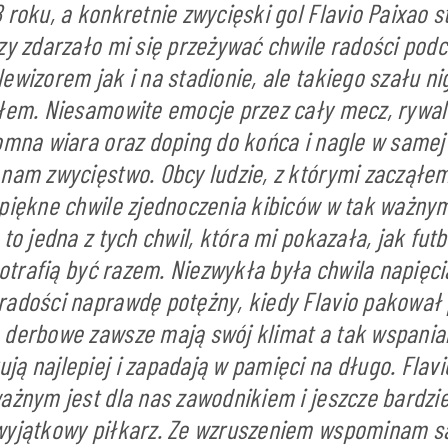
 roku, a konkretnie zwycięski gol Flavio Paixao s
azy zdarzało mi się przeżywać chwile radości po
ewizorem jak i na stadionie, ale takiego szału ni
ułem. Niesamowite emocje przez cały mecz, rywal
romna wiara oraz doping do końca i nagle w same
 nam zwycięstwo. Obcy ludzie, z którymi zacząłem
 piękne chwile zjednoczenia kibiców w tak ważn
to jedna z tych chwil, która mi pokazała, jak futb
 potrafią być razem. Niezwykła była chwila napię
radości naprawdę potężny, kiedy Flavio pakował
 derbowe zawsze mają swój klimat a tak wspani
ą najlepiej i zapadają w pamięci na długo. Flavi
ażnym jest dla nas zawodnikiem i jeszcze bardzie
wyjątkowy piłkarz. Ze wzruszeniem wspominam s