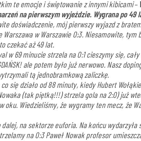
kim te emocje i świętowanie z innymi kibicami
–
arzeń na pierwszym wyjeździe. Wygrana po 49 l
te doświadczenie, mój pierwszy wyjazd z bratem 
 Warszawa w Warszawie 0:3. Niesamowite, tym ba
 to czekać aż 49 lat.
al w 69 minucie strzela na 0:1 cieszymy się, cały
DAŃSK! ale potem było już nerwowo. Nasz doping
ytrzymali tą jednobramkową zaliczkę.
, co się działo od 88 minuty, kiedy Hubert Wołąki
owaka (tak piętką!!!) strzela gola na 2:0) już wte
 w oku. Wiedzieliśmy, że wygramy ten mecz, że W
dalej, na sektorze euforia. Na końcu wydarzyła 
trzelamy na 0:3 Paweł Nowak profesor umieszcza 