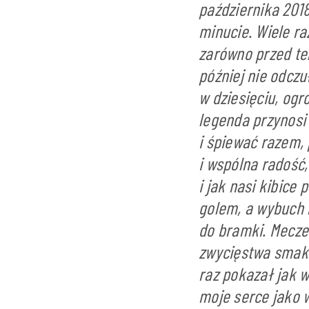
października 2018
minucie. Wiele r
zarówno przed tel
później nie odcz
w dziesięciu, og
legenda przynosi
i śpiewać razem,
i wspólna radość, 
i jak nasi kibice
golem, a wybuch 
do bramki. Mecze
zwycięstwa smakuj
raz pokazał jak w
moje serce jako 