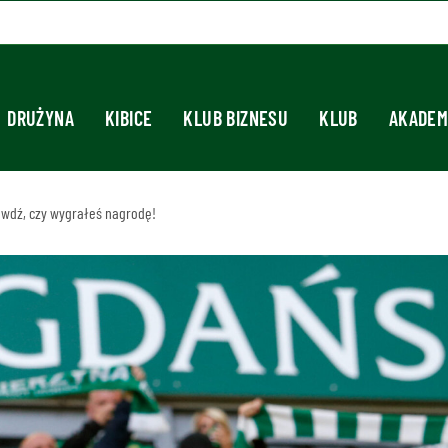
DRUŻYNA
KIBICE
KLUB BIZNESU
KLUB
AKADEM
awdź, czy wygrałeś nagrodę!