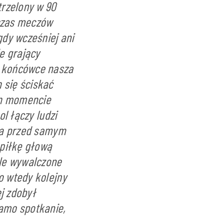
trzelony w 90
dczas meczów
gdy wcześniej ani
e grający
j końcówce nasza
 się ściskać
ym momencie
ol łączy ludzi
cia przed samym
 piłkę głową
ale wywalczone
o wtedy kolejny
j zdobył
amo spotkanie,