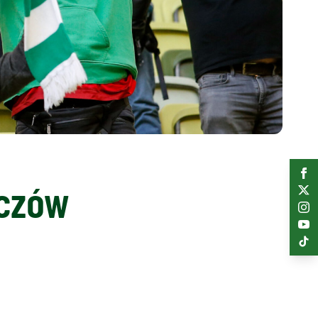
iczów