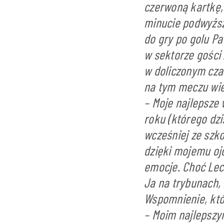
czerwoną kartkę,
minucie podwyższy
do gry po golu P
w sektorze gości 
w doliczonym czas
na tym meczu wied
– Moje najlepsze
roku (którego dzi
wcześniej ze szko
dzięki mojemu oj
emocje. Choć Lec
Ja na trybunach, 
Wspomnienie, któ
– Moim najlepszy