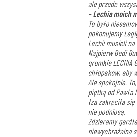
ale przede wszyst
– Lechia moich m
To było niesamowi
pokonujemy Legię
Lechii musieli na
Najpierw Bedi Buv
gromkie LECHIA G
chłopaków, aby w
Ale spokojnie. To
piętką od Pawła N
łza zakręciła się
nie podniosą.
Zdzieramy gardła 
niewyobrażalna s