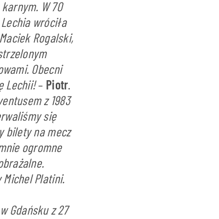
o karnym. W 70
 Lechia wróciła
Maciek Rogalski,
 strzelonym
łowami. Obecni
 Lechii!
–
Piotr
.
ventusem z 1983
erwaliśmy się
y bilety na mecz
e mnie ogromne
obrażalne.
Michel Platini.
 w Gdańsku z 27