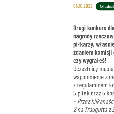
06.10.2022
Aktualnoś
Drugi konkurs dl
nagrody rzeczowe
piłkarzy, właśni
zdaniem komisji 
czy wygrałeś!
Uczestnicy musiel
wspomnienie z me
z regulaminem k
5 piłek oraz 5 ko
– Przez kilkanaśc
2 na Traugutta z