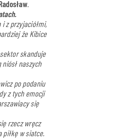
Radosław
.
atach.
i z przyjaciółmi,
rdziej że Kibice
 sektor skanduje
 niósł naszych
ewicz po podaniu
dy z tych emocji
arszawiacy się
się rzecz wręcz
piłkę w siatce.