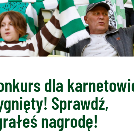
onkurs dla karnetow
ygnięty! Sprawdź,
grałeś nagrodę!