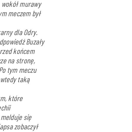
go wokół murawy
szym meczem był
arny dla Odry.
odpowiedź Buzały
przed końcem
cze na stronę,
 Po tym meczu
 wtedy taką
ym, które
chii
 melduje się
Kapsa zobaczył