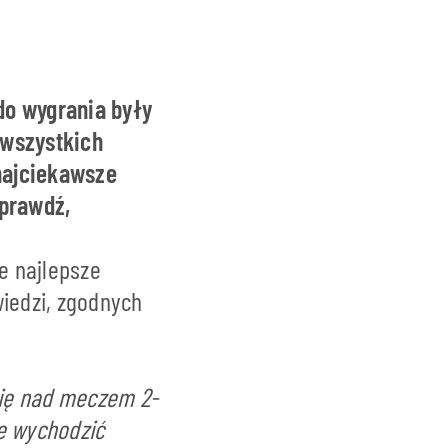
do wygrania były
 wszystkich
najciekawsze
Sprawdź,
e najlepsze
iedzi, zgodnych
się nad meczem 2-
e wychodzić