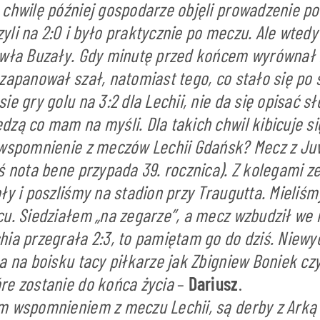
 chwilę później gospodarze objęli prowadzenie p
li na 2:0 i było praktycznie po meczu. Ale wtedy
awła Buzały. Gdy minutę przed końcem wyrównał 
zapanował szał, natomiast tego, co stało się po
ie gry golu na 3:2 dla Lechii, nie da się opisać s
zą co mam na myśli. Dla takich chwil kibicuje się
 wspomnienie z meczów Lechii Gdańsk? Mecz z Ju
ś nota bene przypada 39. rocznica). Z kolegami z
ły i poszliśmy na stadion przy Traugutta. Mieliśm
cu. Siedziałem „na zegarze”, a mecz wzbudził w
hia przegrała 2:3, to pamiętam go do dziś. Niewy
a na boisku tacy piłkarze jak Zbigniew Boniek czy 
re zostanie do końca życia
–
Dariusz
.
m wspomnieniem z meczu Lechii, są derby z Arką