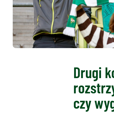
Drugi k
rozstrz
czy wy