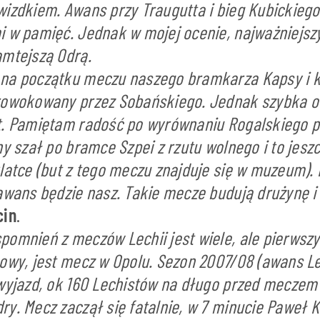
wizdkiem. Awans przy Traugutta i bieg Kubickie
i w pamięć. Jednak w mojej ocenie, najważniej
amtejszą Odrą.
na początku meczu naszego bramkarza Kapsy i k
rowokowany przez Sobańskiego. Jednak szybka 
t. Pamiętam radość po wyrównaniu Rogalskiego 
ny szał po bramce Szpei z rzutu wolnego i to jesz
klatce (but z tego meczu znajduje się w muzeum).
 awans będzie nasz. Takie mecze budują drużynę i
cin
.
pomnień z meczów Lechii jest wiele, ale pierwsz
łowy, jest mecz w Opolu. Sezon 2007/08 (awans Le
 wyjazd, ok 160 Lechistów na długo przed meczem
ry. Mecz zaczął się fatalnie, w 7 minucie Paweł 