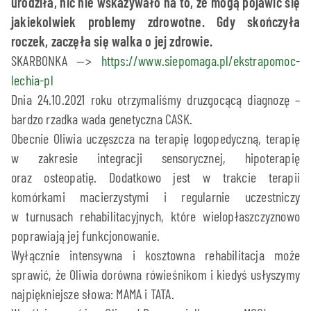
urodziła, nic nie wskazywało na to, że mogą pojawić się
jakiekolwiek problemy zdrowotne. Gdy skończyła
roczek, zaczęła się walka o jej zdrowie.
SKARBONKA —>
https://www.siepomaga.pl/ekstrapomoc-
lechia-pl
Dnia 24.10.2021 roku otrzymaliśmy druzgocącą diagnozę –
bardzo rzadka wada genetyczna CASK.
Obecnie Oliwia uczęszcza na terapię logopedyczną, terapię
w zakresie integracji sensorycznej, hipoterapię
oraz osteopatię. Dodatkowo jest w trakcie terapii
komórkami macierzystymi i regularnie uczestniczy
w turnusach rehabilitacyjnych, które wielopłaszczyznowo
poprawiają jej funkcjonowanie.
Wyłącznie intensywna i kosztowna rehabilitacja może
sprawić, że Oliwia dorówna rówieśnikom i kiedyś usłyszymy
najpiękniejsze słowa: MAMA i TATA.