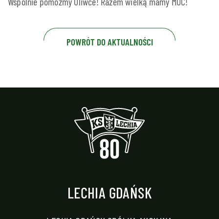
Wspólnie pomóżmy Oliwce! Razem wielką mamy MOC!
POWRÓT DO AKTUALNOŚCI
LECHIA GDAŃSK