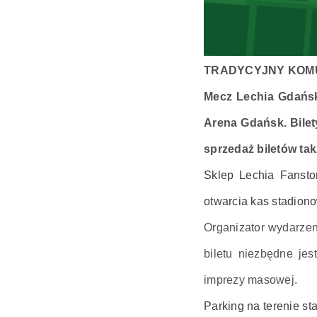
TRADYCYJNY KOM
Mecz Lechia Gdańsk
Arena Gdańsk. Bile
sprzedaż biletów ta
Sklep Lechia Fansto
otwarcia kas stadion
Organizator wydarze
biletu niezbędne je
imprezy masowej.
Parking na terenie st