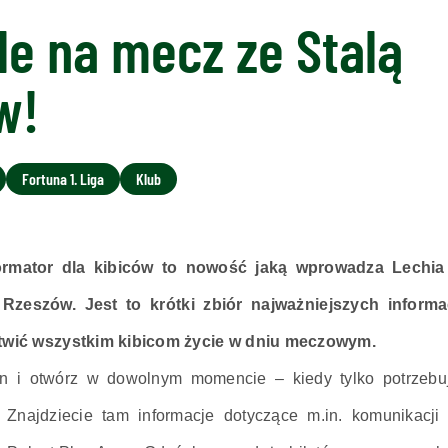
e na mecz ze Stalą
w!
Fortuna 1. Liga
Klub
formator dla kibiców to nowość jaką wprowadza Lech
Rzeszów. Jest to krótki zbiór najważniejszych informac
atwić wszystkim kibicom życie w dniu meczowym.
on i otwórz w dowolnym momencie – kiedy tylko potrzeb
 Znajdziecie tam informacje dotyczące m.in. komunikacji 