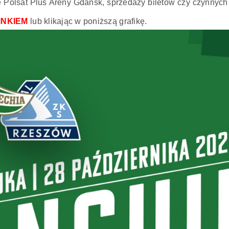
e Polsat Plus Areny Gdańsk, sprzedaży biletów czy czynnyc
INKIEM
lub klikając w poniższą grafikę.