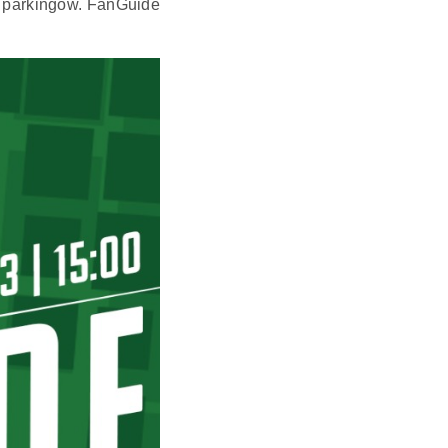
h parkingów. FanGuide