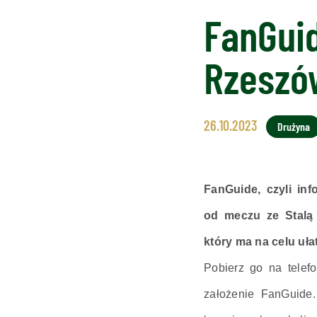
FanGuid
Rzeszó
26.10.2023
Drużyna
FanGuide, czyli in
od meczu ze Stalą 
który ma na celu uł
Pobierz go na telef
założenie FanGuide.