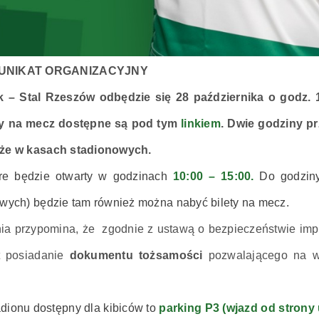
UNIKAT ORGANIZACYJNY
 – Stal Rzeszów odbędzie się 28 października o godz. 1
ty na mecz dostępne są pod tym
linkiem
. Dwie godziny p
kże w kasach stadionowych.
re będzie otwarty w godzinach
10:00 – 15:00.
Do godziny
owych) będzie tam również można nabyć bilety na mecz.
nia przypomina, że zgodnie z ustawą o bezpieczeństwie im
st posiadanie
dokumentu tożsamości
pozwalającego na we
adionu dostępny dla kibiców to
parking P3 (wjazd od strony 