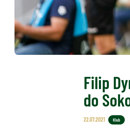
Filip D
do Sok
22.07.2021
Klub