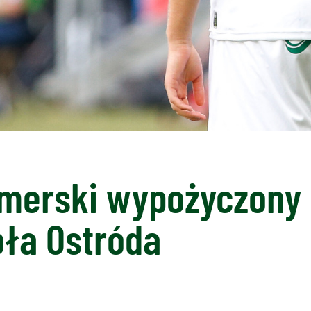
ymerski wypożyczony
oła Ostróda