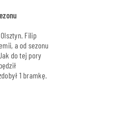
sezonu
lsztyn. Filip
emii, a od sezonu
Jak do tej pory
pędził
 zdobył 1 bramkę.