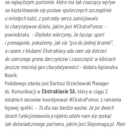
na najwyższym poziomie, które ma tak znaczący wpływ
na kształtowanie się postaw społecznych szczególnie
u młodych ludzi, z potrzeby serca zainicjowało
to charytatywne dzieło, jakim jest #EkstraPomoc –
powiedziała
. – Głęboko wierzymy, że łącząc sport
i pomaganie, pokażemy, jak się “gra do jednej bramki”,
a razem z klubami Ekstraklasy uda nam się dotrzeć
do szerszego grona darczyńców i zaszczepić w kibicach
jeszcze mocniej gen charytatywności –
dodała Agnieszka
Nowik
.
Podobnego zdania jest Bartosz Orzechowski Manager
ds. Komunikacji w
Ekstraklasie
SA
, który w ciągu 2
ostatnich sezonów koordynował #EkstraPomoc z ramienia
ligowej spółki. –
To dla nas bardzo ważne, że po dwóch
latach funkcjonowania projektu udało nam się zyskać
tak doświadczonego partnera, jakim jest Siepomaga.pl. Mam