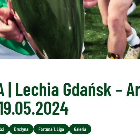
 | Lechia Gdańsk – A
19.05.2024
ści
Drużyna
Fortuna 1. Liga
Galeria