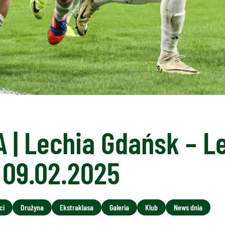
 | Lechia Gdańsk – L
 09.02.2025
ci
Drużyna
Ekstraklasa
Galeria
Klub
News dnia