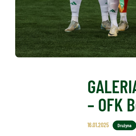
GALERIA
– OFK B
16.01.2025
Drużyna