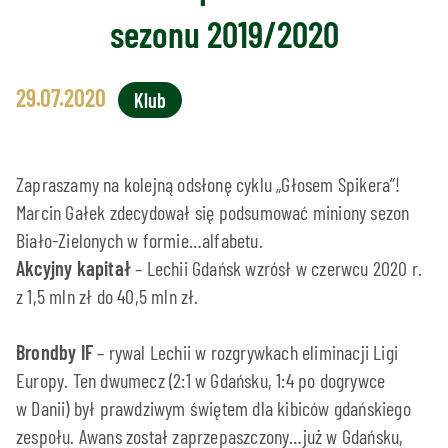
sezonu 2019/2020
29.07.2020
Klub
Zapraszamy na kolejną odsłonę cyklu „Głosem Spikera”!
Marcin Gałek zdecydował się podsumować miniony sezon
Biało-Zielonych w formie…alfabetu.
Akcyjny kapitał
– Lechii Gdańsk wzrósł w czerwcu 2020 r.
z 1,5 mln zł do 40,5 mln zł.
Brondby IF
– rywal Lechii w rozgrywkach eliminacji Ligi
Europy. Ten dwumecz (2:1 w Gdańsku, 1:4 po dogrywce
w Danii) był prawdziwym świętem dla kibiców gdańskiego
zespołu. Awans został zaprzepaszczony…już w Gdańsku,