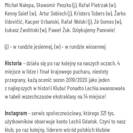
Michał Nalepa, Sławomir Peszko (j), Rafał Pietrzak (w),
Kenny Saief (w), Artur Sobiech (j), Kristers Tobers (w), Žarko
Udovičić, Kacper Urbański, Rafał Wolski (j), Zé Gomes (w),
Łukasz Zwoliński (w), Paweł Żuk. Dziękujemy Panowie!
(j) – w rundzie jesiennej, (w) – w rundzie wiosennej
Historia
– działa się po raz kolejny na naszych oczach. 4
miejsce w lidze i finał krajowego pucharu, niestety
przegrany, każą ocenić sezon 2019/2020 jako jeden
z najlepszych w historii Klubu! Ponadto Lechia awansowała
w tabeli wszechczasów ekstraklasy na 14 miejsce!
Instagram
– serwis społecznościowy, którego 321 tys.
użytkowników obserwuje konto Lechii Gdańsk. Czyni to nasz
klub, po raz kolejny, liderem wśród polskich klubów