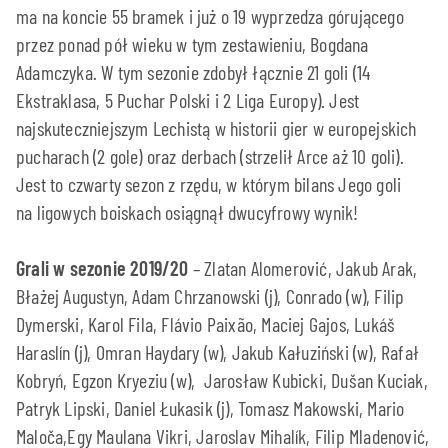
ma na koncie 55 bramek i już o 19 wyprzedza górującego
przez ponad pół wieku w tym zestawieniu, Bogdana
Adamczyka. W tym sezonie zdobył łącznie 21 goli (14
Ekstraklasa, 5 Puchar Polski i 2 Liga Europy). Jest
najskuteczniejszym Lechistą w historii gier w europejskich
pucharach (2 gole) oraz derbach (strzelił Arce aż 10 goli).
Jest to czwarty sezon z rzędu, w którym bilans Jego goli
na ligowych boiskach osiągnął dwucyfrowy wynik!
Grali w sezonie 2019/20
– Zlatan Alomerović, Jakub Arak,
Błażej Augustyn, Adam Chrzanowski (j), Conrado (w), Filip
Dymerski, Karol Fila, Flávio Paixão, Maciej Gajos, Lukáš
Haraslín (j), Omran Haydary (w), Jakub Kałuziński (w), Rafał
Kobryń, Egzon Kryeziu (w), Jarosław Kubicki, Dušan Kuciak,
Patryk Lipski, Daniel Łukasik (j), Tomasz Makowski, Mario
Maloča,Egy Maulana Vikri, Jaroslav Mihalík, Filip Mladenović,