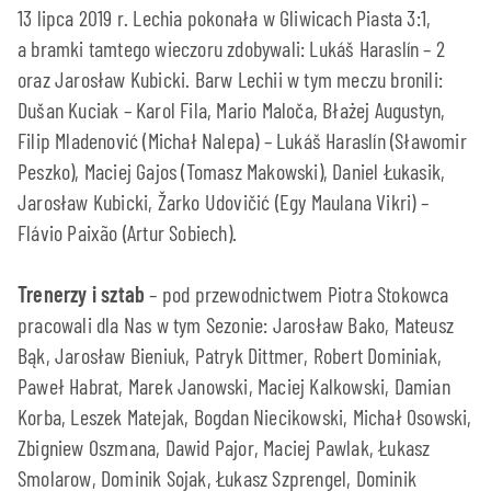
13 lipca 2019 r. Lechia pokonała w Gliwicach Piasta 3:1,
a bramki tamtego wieczoru zdobywali: Lukáš Haraslín – 2
oraz Jarosław Kubicki. Barw Lechii w tym meczu bronili:
Dušan Kuciak – Karol Fila, Mario Maloča, Błażej Augustyn,
Filip Mladenović (Michał Nalepa) – Lukáš Haraslín (Sławomir
Peszko), Maciej Gajos (Tomasz Makowski), Daniel Łukasik,
Jarosław Kubicki, Žarko Udovičić (Egy Maulana Vikri) –
Flávio Paixão (Artur Sobiech).
Trenerzy i sztab
– pod przewodnictwem Piotra Stokowca
pracowali dla Nas w tym Sezonie: Jarosław Bako, Mateusz
Bąk, Jarosław Bieniuk, Patryk Dittmer, Robert Dominiak,
Paweł Habrat, Marek Janowski, Maciej Kalkowski, Damian
Korba, Leszek Matejak, Bogdan Niecikowski, Michał Osowski,
Zbigniew Oszmana, Dawid Pajor, Maciej Pawlak, Łukasz
Smolarow, Dominik Sojak, Łukasz Szprengel, Dominik