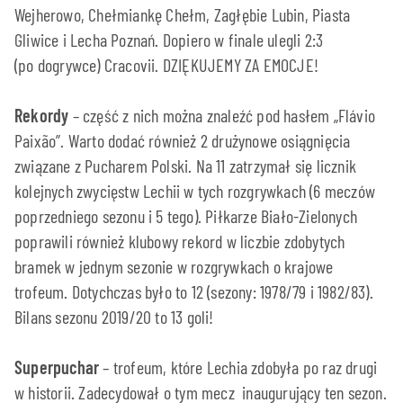
Wejherowo, Chełmiankę Chełm, Zagłębie Lubin, Piasta
Gliwice i Lecha Poznań. Dopiero w finale ulegli 2:3
(po dogrywce) Cracovii. DZIĘKUJEMY ZA EMOCJE!
Rekordy
– część z nich można znaleźć pod hasłem „Flávio
Paixão”. Warto dodać również 2 drużynowe osiągnięcia
związane z Pucharem Polski. Na 11 zatrzymał się licznik
kolejnych zwycięstw Lechii w tych rozgrywkach (6 meczów
poprzedniego sezonu i 5 tego). Piłkarze Biało-Zielonych
poprawili również klubowy rekord w liczbie zdobytych
bramek w jednym sezonie w rozgrywkach o krajowe
trofeum. Dotychczas było to 12 (sezony: 1978/79 i 1982/83).
Bilans sezonu 2019/20 to 13 goli!
Superpuchar
– trofeum, które Lechia zdobyła po raz drugi
w historii. Zadecydował o tym mecz inaugurujący ten sezon.