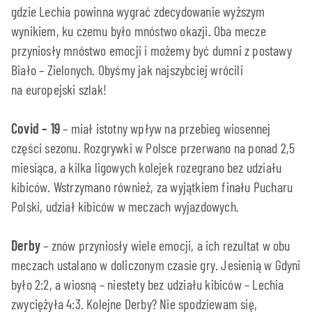
gdzie Lechia powinna wygrać zdecydowanie wyższym
wynikiem, ku czemu było mnóstwo okazji. Oba mecze
przyniosły mnóstwo emocji i możemy być dumni z postawy
Biało – Zielonych. Obyśmy jak najszybciej wrócili
na europejski szlak!
Covid – 19
– miał istotny wpływ na przebieg wiosennej
części sezonu. Rozgrywki w Polsce przerwano na ponad 2,5
miesiąca, a kilka ligowych kolejek rozegrano bez udziału
kibiców. Wstrzymano również, za wyjątkiem finału Pucharu
Polski, udział kibiców w meczach wyjazdowych.
Derby
– znów przyniosły wiele emocji, a ich rezultat w obu
meczach ustalano w doliczonym czasie gry. Jesienią w Gdyni
było 2:2, a wiosną – niestety bez udziału kibiców – Lechia
zwyciężyła 4:3. Kolejne Derby? Nie spodziewam się,