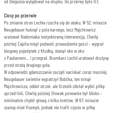
od Diegueza wylądował na słupku. Do przerwy było 0:1.
Ciosy po przerwie
Po zmianie stron Lechia rzuciła się do ataku. W 52. minucie
Neugebauer huknął z pola karnego, lecz Majchrowicz
uratował Radomiaka instynktowną interwencją. Chwilę
później Capita mógł podwoić prowadzenie gości – wygrał
biegowy pojedynek z Kłudką, stanął oko w oko
z Paulsenem… i przegrał. Bramkarz Lechii uratował drużynę
przed stratą drugiego gola.
W odpowiedzi gdańszczanie zaczęli naciskać coraz mocniej.
Neugebauer świetnie wypatrzył Bobčka, ten minął
Majchrowicza, oddał strzał, ale Grzesik zdołał wybić piłkę
sprzed linii. Chwilę później Słowak ponownie był blisko –
minimalnie chybił głową z kilku metrów. W 67. minucie
szansę miał Viunnyk, jednak nie trafił czysto w piłkę