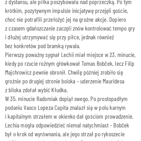
z dystansu, ale piłka poszybowała nad poprzeczką. Po tym
krótkim, pozytywnym impulsie inicjatywę przejęli goście,
choć nie potrafili przełożyć jej na groźne akcje. Dopiero
z czasem gdańszczanie zaczęli znów kontrolować tempo gry
i dłużej utrzymywać się przy piłce, jednak również
bez konkretów pod bramką rywala.
Pierwszy poważny sygnał Lechii miał miejsce w 23. minucie,
kiedy po rzucie rożnym główkował Tomas Bobček, lecz Filip
Majchrowicz pewnie obronił. Chwilę później zrobiło się
groźnie po drugiej stronie boiska – uderzenie Mauridesa
z bliska zdołał wybić Kłudka.
W 35. minucie Radomiak dopiął swego. Po prostopadłym
podaniu Vasco Lopeza Capita znalazł się w polu karnym
i kapitalnym strzałem w okienko dał gościom prowadzenie.
Lechia mogła odpowiedzieć niemal natychmiast – Bobček
był o krok od wyrównania, ale jego strzał po rykoszecie