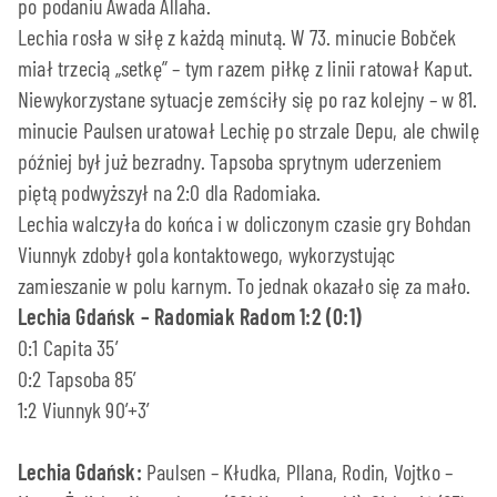
po podaniu Awada Allaha.
Lechia rosła w siłę z każdą minutą. W 73. minucie Bobček
miał trzecią „setkę” – tym razem piłkę z linii ratował Kaput.
Niewykorzystane sytuacje zemściły się po raz kolejny – w 81.
minucie Paulsen uratował Lechię po strzale Depu, ale chwilę
później był już bezradny. Tapsoba sprytnym uderzeniem
piętą podwyższył na 2:0 dla Radomiaka.
Lechia walczyła do końca i w doliczonym czasie gry Bohdan
Viunnyk zdobył gola kontaktowego, wykorzystując
zamieszanie w polu karnym. To jednak okazało się za mało.
Lechia Gdańsk – Radomiak Radom 1:2 (0:1)
0:1 Capita 35′
0:2 Tapsoba 85’
1:2 Viunnyk 90’+3′
Lechia Gdańsk:
Paulsen – Kłudka, Pllana, Rodin, Vojtko –