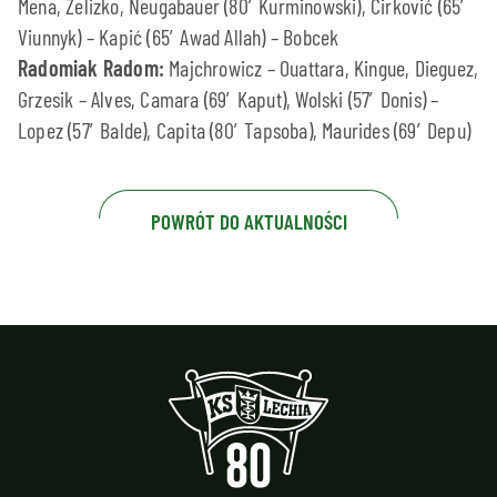
Mena, Żelizko, Neugabauer (80′ Kurminowski), Cirković (65′
Viunnyk) – Kapić (65′ Awad Allah) – Bobcek
Radomiak Radom:
Majchrowicz – Ouattara, Kingue, Dieguez,
Grzesik – Alves, Camara (69′ Kaput), Wolski (57′ Donis) –
Lopez (57′ Balde), Capita (80′ Tapsoba), Maurides (69′ Depu)
POWRÓT DO AKTUALNOŚCI