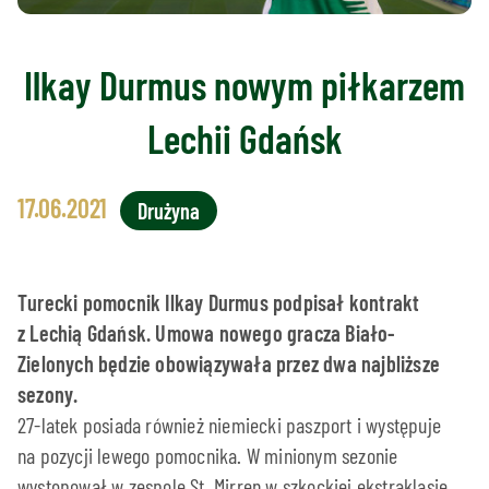
Ilkay Durmus nowym piłkarzem
Lechii Gdańsk
17.06.2021
Drużyna
Turecki pomocnik Ilkay Durmus podpisał kontrakt
z Lechią Gdańsk. Umowa nowego gracza Biało-
Zielonych będzie obowiązywała przez dwa najbliższe
sezony.
27-latek posiada również niemiecki paszport i występuje
na pozycji lewego pomocnika. W minionym sezonie
występował w zespole St. Mirren w szkockiej ekstraklasie,