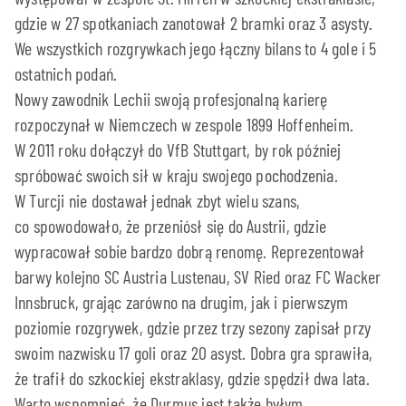
gdzie w 27 spotkaniach zanotował 2 bramki oraz 3 asysty.
We wszystkich rozgrywkach jego łączny bilans to 4 gole i 5
ostatnich podań.
Nowy zawodnik Lechii swoją profesjonalną karierę
rozpoczynał w Niemczech w zespole 1899 Hoffenheim.
W 2011 roku dołączył do VfB Stuttgart, by rok później
spróbować swoich sił w kraju swojego pochodzenia.
W Turcji nie dostawał jednak zbyt wielu szans,
co spowodowało, że przeniósł się do Austrii, gdzie
wypracował sobie bardzo dobrą renomę. Reprezentował
barwy kolejno SC Austria Lustenau, SV Ried oraz FC Wacker
Innsbruck, grając zarówno na drugim, jak i pierwszym
poziomie rozgrywek, gdzie przez trzy sezony zapisał przy
swoim nazwisku 17 goli oraz 20 asyst. Dobra gra sprawiła,
że trafił do szkockiej ekstraklasy, gdzie spędził dwa lata.
Warto wspomnieć, że Durmus jest także byłym