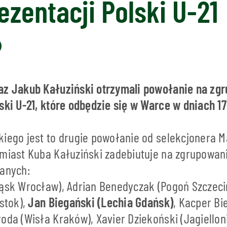
ezentacji Polski U-21
az Jakub Kałuziński otrzymali powołanie na zg
ski U-21, które odbędzie się w Warce w dniach 1
kiego jest to drugie powołanie od selekcjonera M
omiast Kuba Kałuziński zadebiutuje na zgrupowani
łanych:
ląsk Wrocław), Adrian Benedyczak (Pogoń Szczecin
ystok),
Jan Biegański (Lechia Gdańsk)
, Kacper Bi
oda (Wisła Kraków), Xavier Dziekoński (Jagielloni