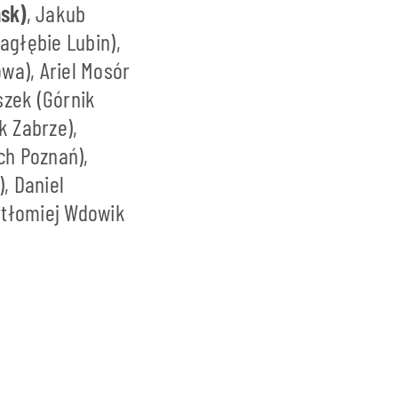
sk)
, Jakub
agłębie Lubin),
wa), Ariel Mosór
szek (Górnik
k Zabrze),
ch Poznań),
, Daniel
rtłomiej Wdowik