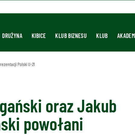
DRUŻYNA
KIBICE
KLUB BIZNESU
KLUB
AKADEM
ezentacji Polski U-21
gański oraz Jakub
ński powołani