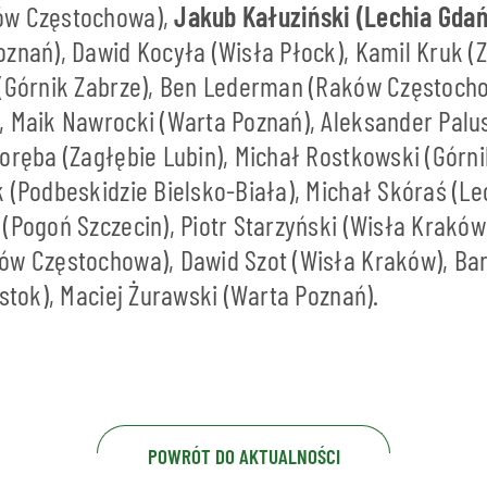
ów Częstochowa),
Jakub Kałuziński (Lechia Gdań
znań), Dawid Kocyła (Wisła Płock), Kamil Kruk (Z
 (Górnik Zabrze), Ben Lederman (Raków Częstocho
, Maik Nawrocki (Warta Poznań), Aleksander Palu
oręba (Zagłębie Lubin), Michał Rostkowski (Górni
 (Podbeskidzie Bielsko-Biała), Michał Skóraś (Le
(Pogoń Szczecin), Piotr Starzyński (Wisła Kraków)
ów Częstochowa), Dawid Szot (Wisła Kraków), Ba
ystok), Maciej Żurawski (Warta Poznań).
POWRÓT DO AKTUALNOŚCI