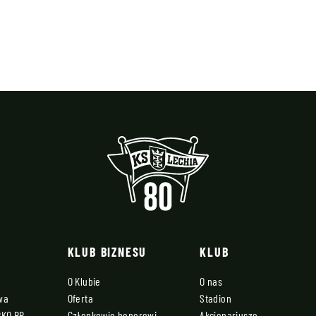
KLUB BIZNESU
KLUB
O Klubie
O nas
owa
Oferta
Stadion
PKO BP
Członkowie honorowi
Akcjonariusze