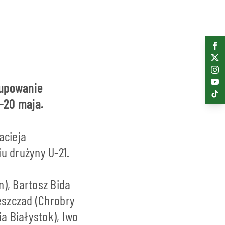
rupowanie
7-20 maja.
acieja
u drużyny U-21.
), Bartosz Bida
eszczad (Chrobry
a Białystok), Iwo