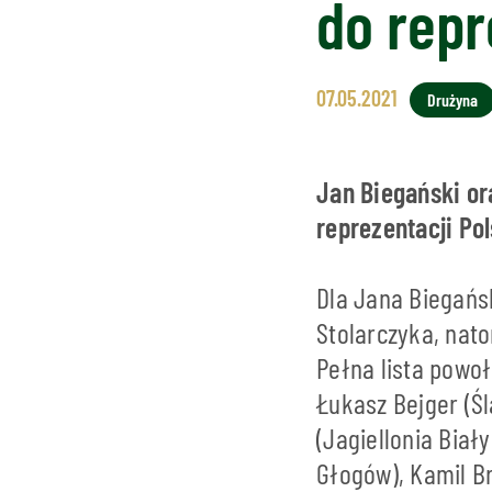
do repr
07.05.2021
Drużyna
Jan Biegański or
reprezentacji Pol
Dla Jana Biegańs
Stolarczyka, nat
Pełna lista powo
Łukasz Bejger (Ś
(Jagiellonia Biał
Głogów), Kamil Br