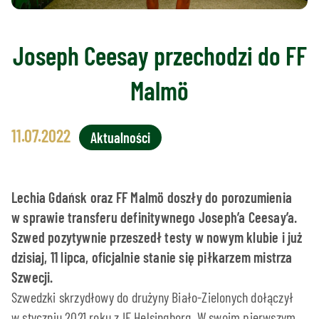
Joseph Ceesay przechodzi do FF
Malmö
11.07.2022
Aktualności
Lechia Gdańsk oraz FF Malmö doszły do porozumienia
w sprawie transferu definitywnego Joseph’a Ceesay’a.
Szwed pozytywnie przeszedł testy w nowym klubie i już
dzisiaj, 11 lipca, oficjalnie stanie się piłkarzem mistrza
Szwecji.
Szwedzki skrzydłowy do drużyny Biało-Zielonych dołączył
w styczniu 2021 roku z IF Helsingborg. W swoim pierwszym