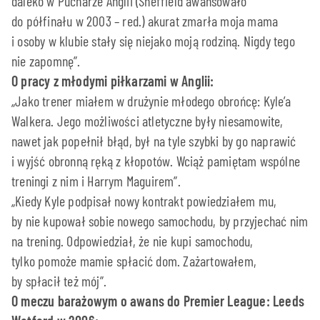
daleko w Pucharze Anglii (Sheffield awansowało
do półfinału w 2003 – red.) akurat zmarła moja mama
i osoby w klubie stały się niejako moją rodziną. Nigdy tego
nie zapomnę”.
O pracy z młodymi piłkarzami w Anglii:
„Jako trener miałem w drużynie młodego obrońcę: Kyle’a
Walkera. Jego możliwości atletyczne były niesamowite,
nawet jak popełnił błąd, był na tyle szybki by go naprawić
i wyjść obronną ręką z kłopotów. Wciąż pamiętam wspólne
treningi z nim i Harrym Maguirem”.
„Kiedy Kyle podpisał nowy kontrakt powiedziałem mu,
by nie kupował sobie nowego samochodu, by przyjechać nim
na trening. Odpowiedział, że nie kupi samochodu,
tylko pomoże mamie spłacić dom. Zażartowałem,
by spłacił też mój”.
O meczu barażowym o awans do Premier League: Leeds