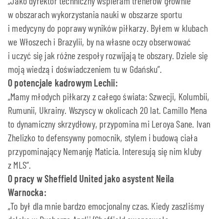
„Jako dyrektor techniczny wspieram trenerów głownie
w obszarach wykorzystania nauki w obszarze sportu
i medycyny do poprawy wyników piłkarzy. Byłem w klubach
we Włoszech i Brazylii, by na własne oczy obserwować
i uczyć się jak różne zespoły rozwijają te obszary. Dziele się
moją wiedzą i doświadczeniem tu w Gdańsku”.
O potencjale kadrowym Lechii:
„Mamy młodych piłkarzy z całego świata: Szwecji, Kolumbii,
Rumunii, Ukrainy. Wszyscy w okolicach 20 lat. Camillo Mena
to dynamiczny skrzydłowy, przypomina mi Leroya Sane. Ivan
Zhelizko to defensywny pomocnik, stylem i budową ciała
przypominający Nemanję Maticia. Interesują się nim kluby
z MLS”.
O pracy w Sheffield United jako asystent Neila
Warnocka:
„To był dla mnie bardzo emocjonalny czas. Kiedy zaszliśmy