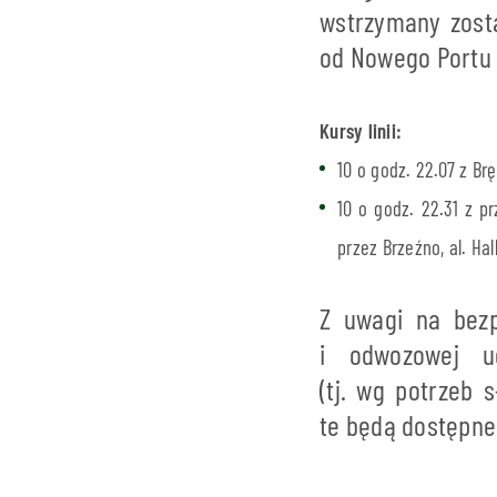
wstrzymany zosta
od Nowego Portu 
Kursy linii:
10 o godz. 22.07 z B
10 o godz. 22.31 z 
przez Brzeźno, al. Hal
Z uwagi na bezp
i odwozowej u
(tj. wg potrzeb
te będą dostępne