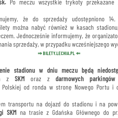
sk.
Po meczu wszystkie trykoty przekazane
mujemy, że do sprzedaży udostępniono 14. t
ilety można nabyć również w kasach stadionu
czem. Jednocześnie informujemy, że organizato
ania sprzedaży, w przypadku wcześniejszego wyc
⇒
BILETY.LECHIA.PL
⇐
renie stadionu w dniu meczu będą niedostę
nia z
SKM
oraz z
darmowych parkingów
i Polskiej od ronda w stronę Nowego Portu i
m transportu na dojazd do stadionu i na pow
gi SKM
na trasie z Gdańska Głównego do pr