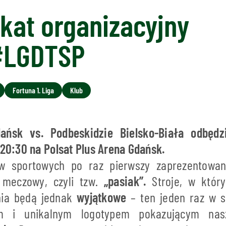
kat organizacyjny
#LGDTSP
Fortuna 1. Liga
Klub
ańsk vs. Podbeskidzie Bielsko-Biała odbędz
 20:30 na Polsat Plus Arena Gdańsk.
w sportowych po raz pierwszy zaprezentowan
w meczowy, czyli tzw.
„pasiak”.
Stroje, w który
nia będą jednak
wyjątkowe
– ten jeden raz w s
ym i unikalnym logotypem pokazującym n