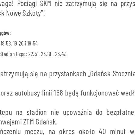
waga! Pociągi SKM nie zatrzymują się na przy
sk Nowe Szkoty”!
ągów:
8.58, 19.26 i 19.54;
tadion Expo: 22.51, 23.19 i 23.47.
zatrzymują się na przystankach „Gdańsk Stoczni
0 oraz autobusy linii 158 będą funkcjonować we
tępu na stadion nie upoważnia do bezpłatne
amwajami ZTM Gdańsk.
ńczeniu meczu, na okres około 40 minut w