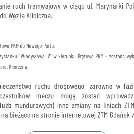
nie ruch tramwajowy w ciągu ul. Marynarki Pol
do Węzła Kliniczna.
rętowo PKM do Nowego Portu,
przystanku “Władysława IV” w kierunku Brętowo PKM – zostaną wy
lera, Kliniczną.
ieczeństwo ruchu drogowego, zarówno w fazi
czestników meczu mogą zostać wprowadzo
 służb mundurowych) inne zmiany na liniach ZT
 na bieżąco na stronie internetowej ZTM Gdańsk 