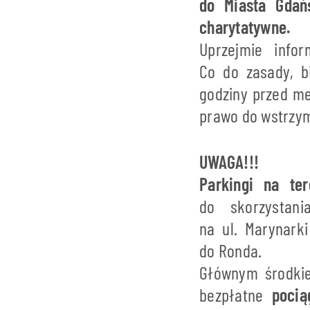
do Miasta Gdań
charytatywne.
Uprzejmie infor
Co do zasady, b
godziny przed me
prawo do wstrzym
UWAGA!!!
Parkingi na te
do skorzysta
na ul. Marynark
do Ronda.
Głównym środkie
bezpłatne
pocią