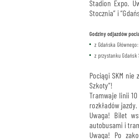
Stadion Expo. U
Stocznia” i “Gdań
Godziny odjazdów poci
z Gdańska Głównego: 1
z przystanku Gdańsk S
Pociągi SKM nie 
Szkoty”!
Tramwaje linii 1
rozkładów jazdy.
Uwaga! Bilet ws
autobusami i tr
Uwaga! Po zako