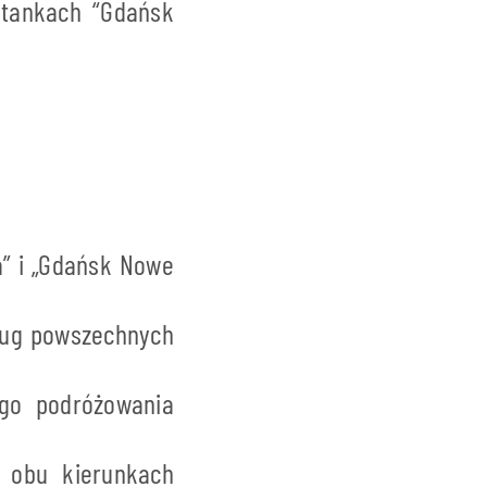
stankach “Gdańsk
a” i „Gdańsk Nowe
dług powszechnych
go podróżowania
 obu kierunkach