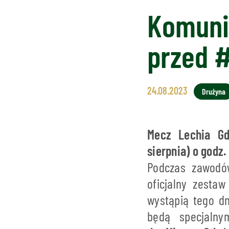
Komuni
przed 
24.08.2023
Drużyna
Mecz Lechia Gd
sierpnia) o godz.
Podczas zawodó
oficjalny zesta
wystąpią tego d
będą specjaln