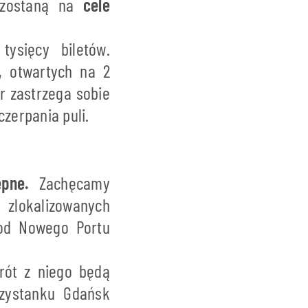
 zostaną na
cele
ysięcy biletów.
, otwartych na 2
r zastrzega sobie
zerpania puli.
pne.
Zachęcamy
zlokalizowanych
 od Nowego Portu
rót z niego będą
zystanku Gdańsk