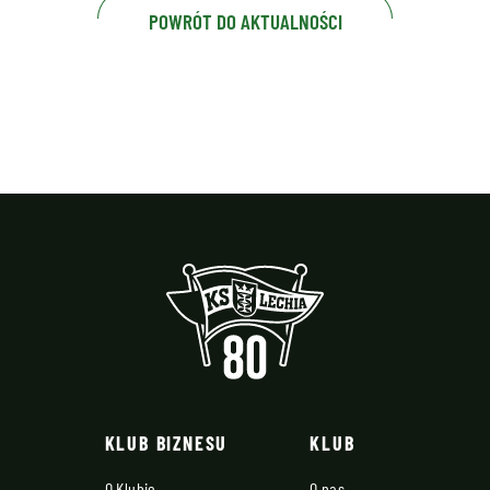
POWRÓT DO AKTUALNOŚCI
KLUB BIZNESU
KLUB
O Klubie
O nas