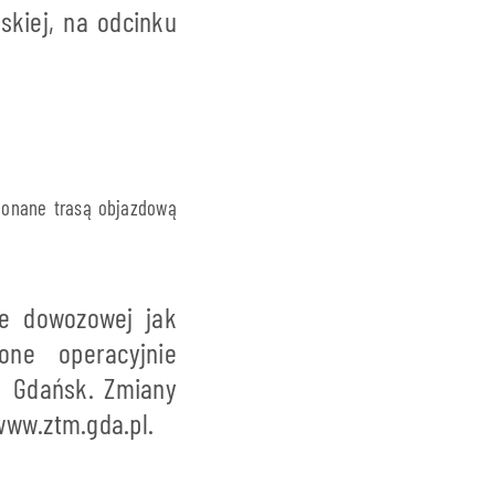
skiej, na odcinku
konane trasą objazdową
e dowozowej jak
ne operacyjnie
M Gdańsk. Zmiany
www.ztm.gda.pl.