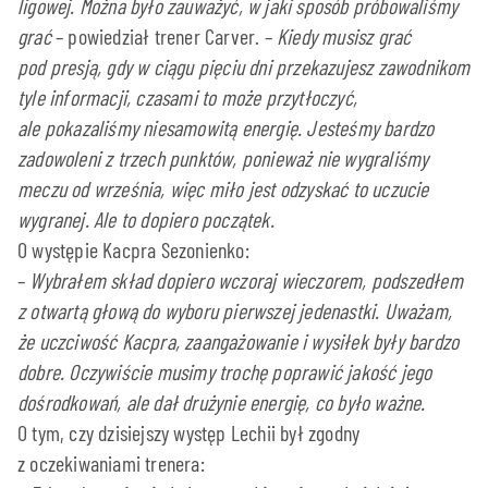
ligowej. Można było zauważyć, w jaki sposób próbowaliśmy
grać
– powiedział trener Carver. –
Kiedy musisz grać
pod presją, gdy w ciągu pięciu dni przekazujesz zawodnikom
tyle informacji, czasami to może przytłoczyć,
ale pokazaliśmy niesamowitą energię. Jesteśmy bardzo
zadowoleni z trzech punktów, ponieważ nie wygraliśmy
meczu od września, więc miło jest odzyskać to uczucie
wygranej. Ale to dopiero początek.
O występie Kacpra Sezonienko:
–
Wybrałem skład dopiero wczoraj wieczorem, podszedłem
z otwartą głową do wyboru pierwszej jedenastki. Uważam,
że uczciwość Kacpra, zaangażowanie i wysiłek były bardzo
dobre. Oczywiście musimy trochę poprawić jakość jego
dośrodkowań, ale dał drużynie energię, co było ważne.
O tym, czy dzisiejszy występ Lechii był zgodny
z oczekiwaniami trenera: