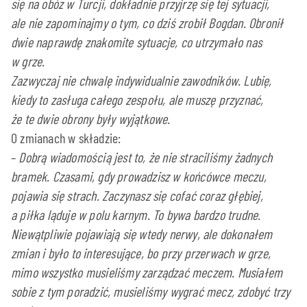
się na obóz w Turcji, dokładnie przyjrzę się tej sytuacji,
ale nie zapominajmy o tym, co dziś zrobił Bogdan. Obronił
dwie naprawdę znakomite sytuacje, co utrzymało nas
w grze.
Zazwyczaj nie chwalę indywidualnie zawodników. Lubię,
kiedy to zasługa całego zespołu, ale muszę przyznać,
że te dwie obrony były wyjątkowe.
O zmianach w składzie:
–
Dobrą wiadomością jest to, że nie straciliśmy żadnych
bramek. Czasami, gdy prowadzisz w końcówce meczu,
pojawia się strach. Zaczynasz się cofać coraz głębiej,
a piłka ląduje w polu karnym. To bywa bardzo trudne.
Niewątpliwie pojawiają się wtedy nerwy, ale dokonałem
zmian i było to interesujące, bo przy przerwach w grze,
mimo wszystko musieliśmy zarządzać meczem. Musiałem
sobie z tym poradzić, musieliśmy wygrać mecz, zdobyć trzy