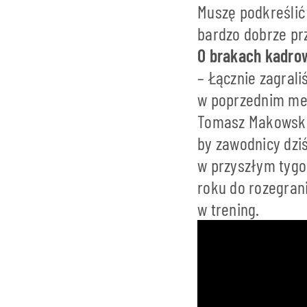
Muszę podkreślić
bardzo dobrze prz
O brakach kadro
– Łącznie zagral
w poprzednim mec
Tomasz Makowski 
by zawodnicy dziś
w przyszłym tygo
roku do rozegran
w trening.