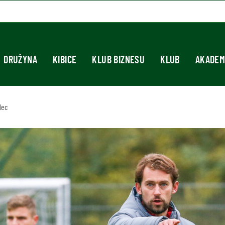
DRUŻYNA
KIBICE
KLUB BIZNESU
KLUB
AKADEM
lec