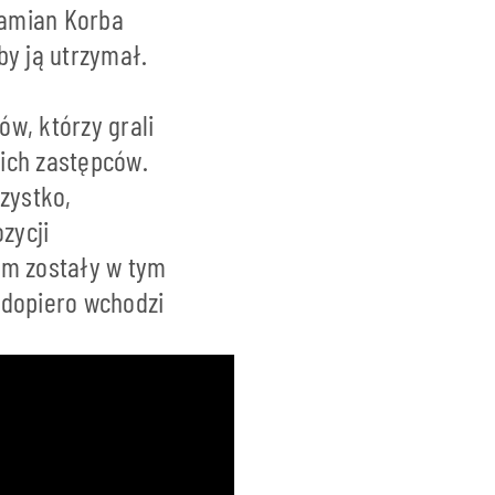
Damian Korba
by ją utrzymał.
w, którzy grali
ich zastępców.
zystko,
zycji
am zostały w tym
 dopiero wchodzi