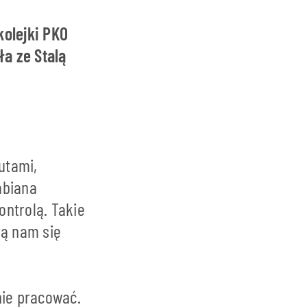
kolejki PKO
a ze Stalą
utami,
abiana
ontrolą. Takie
ą nam się
nie pracować.