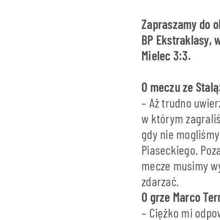
Zapraszamy do ob
BP Ekstraklasy, 
Mielec 3:3.
O meczu ze Stalą
– Aż trudno uwier
w którym zagrali
gdy nie mogliśmy
Piaseckiego. Poz
mecze musimy wyg
zdarzać.
O grze Marco Ter
– Ciężko mi odpo