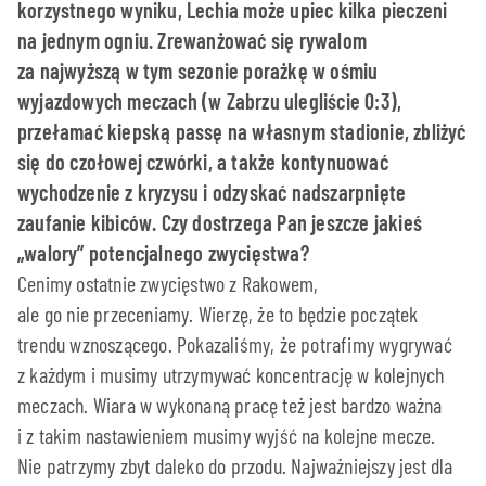
korzystnego wyniku, Lechia może upiec kilka pieczeni
na jednym ogniu. Zrewanżować się rywalom
za najwyższą w tym sezonie porażkę w ośmiu
wyjazdowych meczach (w Zabrzu ulegliście 0:3),
przełamać kiepską passę na własnym stadionie, zbliżyć
się do czołowej czwórki, a także kontynuować
wychodzenie z kryzysu i odzyskać nadszarpnięte
zaufanie kibiców. Czy dostrzega Pan jeszcze jakieś
„walory” potencjalnego zwycięstwa?
Cenimy ostatnie zwycięstwo z Rakowem,
ale go nie przeceniamy. Wierzę, że to będzie początek
trendu wznoszącego. Pokazaliśmy, że potrafimy wygrywać
z każdym i musimy utrzymywać koncentrację w kolejnych
meczach. Wiara w wykonaną pracę też jest bardzo ważna
i z takim nastawieniem musimy wyjść na kolejne mecze.
Nie patrzymy zbyt daleko do przodu. Najważniejszy jest dla