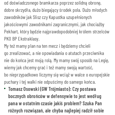
od doświadczonego bramkarza poprzez solidną obronę,
dobre skrzydła, dużo biegający środek pola. Dużo młodych
zawodników jak Slisz czy Kapustka uzupełnionych
jakościowymi zawodnikami zagranicznymi, jak chociażby
Pekhart, który będzie najprawdopodobniej królem strzelców
PKO BP Ekstraklasy.
My też mamy plan na ten mecz i będziemy chcieli
go zrealizować, a nie opowiadania o atutach przeciwnika
nie do końca jest moją rolą. My mamy swój sposób na Legię,
wiemy jak chcemy grać i też mamy swoją wartość,
bo nieprzypadkowo liczymy się wciąż w walce o europejskie
puchary i tej walki nie odpuścimy do samego końca.
Tomasz Osowski (GW Trójmiasto): Czy postawa
bocznych obrońców w defensywie to jest według
pana w ostatnim czasie jakiś problem? Szuka Pan
różnych rozwiązań, ale chyba najlepiej radził sobie