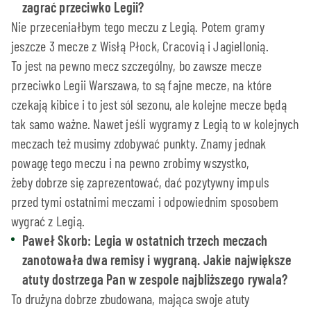
zagrać przeciwko Legii?
Nie przeceniałbym tego meczu z Legią. Potem gramy
jeszcze 3 mecze z Wisłą Płock, Cracovią i Jagiellonią.
To jest na pewno mecz szczególny, bo zawsze mecze
przeciwko Legii Warszawa, to są fajne mecze, na które
czekają kibice i to jest sól sezonu, ale kolejne mecze będą
tak samo ważne. Nawet jeśli wygramy z Legią to w kolejnych
meczach też musimy zdobywać punkty. Znamy jednak
powagę tego meczu i na pewno zrobimy wszystko,
żeby dobrze się zaprezentować, dać pozytywny impuls
przed tymi ostatnimi meczami i odpowiednim sposobem
wygrać z Legią.
Paweł Skorb: Legia w ostatnich trzech meczach
zanotowała dwa remisy i wygraną. Jakie największe
atuty dostrzega Pan w zespole najbliższego rywala?
To drużyna dobrze zbudowana, mająca swoje atuty