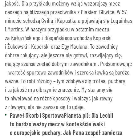
jakość. Dla przykładu możemy wziąć wczorajszy mecz
naszego najbliższego przeciwnika z Piastem Gliwice. W 57.
minucie schodzą Gvilia i Kapustka a pojawiają się Luquinhas
i Martins. W naszym przypadku w ostatnim meczu
za Kałuzińskiego i Biegańskiego wchodzą Koperski
i Żukowski i Koperski oraz Egy Maulana. To zawodnicy
dobrze rokujący, ale jeszcze nie gotowi, rozwijający się,
mający szanse zostać dobrymi zawodnikami. Podsumowując
– wartość sportowa zawodników i szeroka ławka są bardzo
ważne. To robi różnicę – tym zdobywa się trofea, puchary
i ta jakość ma olbrzymie znaczenie. My staramy się
to niwelować na różne sposoby i walczyć jak równy
z równym, ale nie zawsze się to udaje.
Paweł Skorb (SportowaPlaneta.pl): Dla Lechii
to bardzo ważny mecz w kontekście walki
o europejskie puchary. Jak Pana zespół zamierza