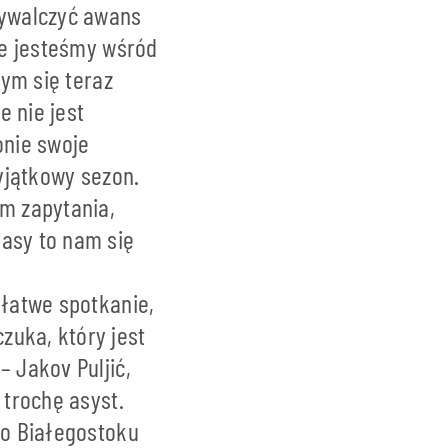
wywalczyć awans
 że jesteśmy wśród
bym się teraz
e nie jest
onie swoje
wyjątkowy sezon.
em zapytania,
lasy to nam się
ełatwe spotkanie,
zuka, który jest
– Jakov Puljić,
 trochę asyst.
do Białegostoku