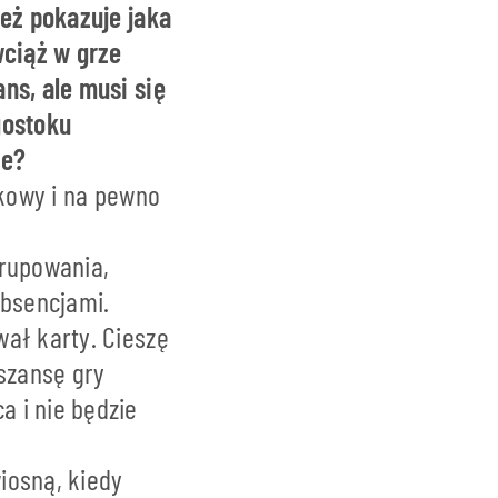
też pokazuje jaka
wciąż w grze
ns, ale musi się
gostoku
ie?
tkowy i na pewno
grupowania,
absencjami.
ał karty. Cieszę
szansę gry
 i nie będzie
iosną, kiedy