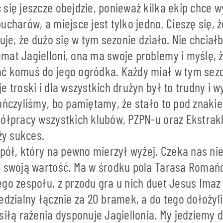
 się jeszcze obejdzie, ponieważ kilka ekip chce 
ucharów, a miejsce jest tylko jedno. Cieszę się,
zuje, że dużo się w tym sezonie działo. Nie chciał
at Jagielloni, ona ma swoje problemy i myślę, ż
ć komuś do jego ogródka. Każdy miał w tym sez
e troski i dla wszystkich drużyn był to trudny i 
ończyliśmy, bo pamiętamy, że stało to pod znaki
półpracy wszystkich klubów, PZPN-u oraz Ekstrak
uży sukces.
spół, który na pewno mierzył wyżej. Czeka nas ni
a swoją wartość. Ma w środku pola Tarasa Romańc
go zespołu, z przodu gra u nich duet Jesus Imaz 
edzialny łącznie za 20 bramek, a do tego dołożyli
siłą rażenia dysponuje Jagiellonia. My jedziemy 