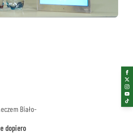
meczem Biało-
że dopiero