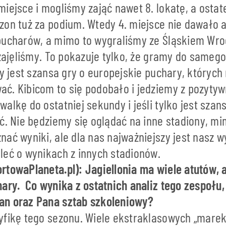
iejsce i mogliśmy zająć nawet 8. lokatę, a ostat
zon tuż za podium. Wtedy 4. miejsce nie dawało
pucharów, a mimo to wygraliśmy ze Śląskiem Wr
 zajęliśmy. To pokazuje tylko, że gramy do sameg
dy jest szansa gry o europejskie puchary, których
ć. Kibicom to się podobało i jedziemy z pozyty
alkę do ostatniej sekundy i jeśli tylko jest szan
ć. Nie będziemy się oglądać na inne stadiony, mi
nać wyniki, ale dla nas najważniejszy jest nasz 
leć o wynikach z innych stadionów.
rtowaPlaneta.pl): Jagiellonia ma wiele atutów, 
hary. Co wynika z ostatnich analiz tego zespołu,
an oraz Pana sztab szkoleniowy?
yfikę tego sezonu. Wiele ekstraklasowych „marek”