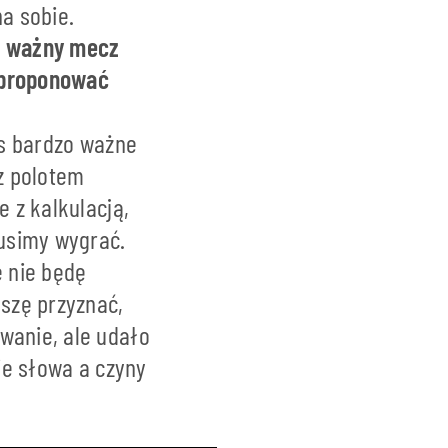
na sobie.
le ważny mecz
zaproponować
as bardzo ważne
 z polotem
e z kalkulacją,
usimy wygrać.
 nie będę
uszę przyznać,
wanie, ale udało
nie słowa a czyny