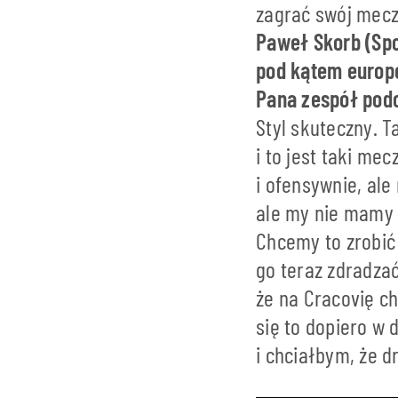
zagrać swój mecz 
Paweł Skorb (Spo
pod kątem europe
Pana zespół podc
Styl skuteczny. T
i to jest taki me
i ofensywnie, ale
ale my nie mamy 
Chcemy to zrobić
go teraz zdradzać
że na Cracovię c
się to dopiero w 
i chciałbym, że d