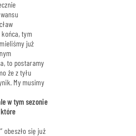
ecznie
 awansu
ocław
o końca, tym
 mieliśmy już
wnym
sa, to postaramy
mo że z tyłu
wynik. My musimy
ale w tym sezonie
 które
 obeszło się już