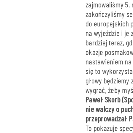
zajmowaliśmy 5. m
zakończyliśmy se
do europejskich 
na wyjeździe i je
bardziej teraz, g
okazję posmakowa
nastawieniem na w
się to wykorzysta
głowy będziemy z
wygrać, żeby myś
Paweł Skorb (Spo
nie walczy o puc
przeprowadzał P
To pokazuje spec