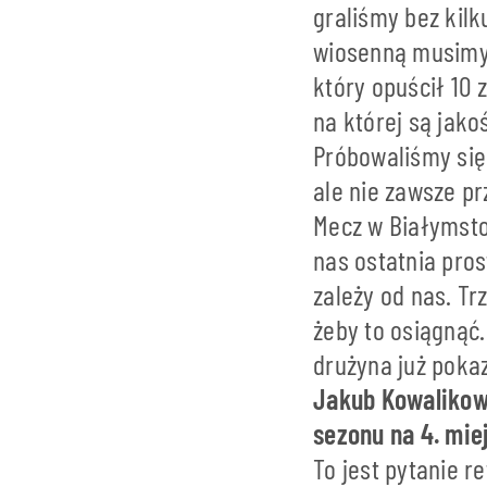
graliśmy bez kil
wiosenną musimy 
który opuścił 10 
na której są jako
Próbowaliśmy się
ale nie zawsze pr
Mecz w Białymsto
nas ostatnia pro
zależy od nas. Tr
żeby to osiągnąć
drużyna już poka
Jakub Kowalikows
sezonu na 4. mie
To jest pytanie r