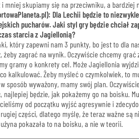
i mniej skupiamy się na przeciwniku, a bardziej 
rtowaPlaneta.pl): Dla Lechii będzie to niezwyk
jskich pucharów. Jaki styl gry będzie chciał 
zas starcia z Jagiellonią?
aki, który zapewni nam 3 punkty, bo jest to dla n
cz, żeby zagrać na wynik. Oczywiście chcemy grać
 my gramy o konkrety cel. Może Jagiellonia wyjdzi
co kalkulować. Żeby myśleć o czymkolwiek, to m
 w sposób wyważony, mamy swój plan. Oczywiście
, najlepiej będzie, jak pokażemy go na boisku. M
hcieliśmy od początku wyjść agresywnie i zdecydo
drugiej części, dlatego myślę, że teraz ważne są 
rużyna pokazała to na boisku, a nie w teorii.