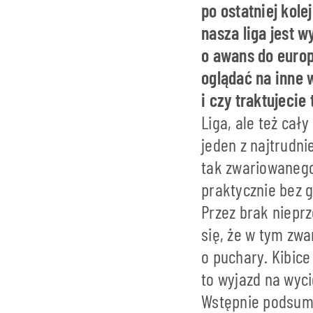
po ostatniej kole
nasza liga jest 
o awans do europ
oglądać na inne 
i czy traktujeci
Liga, ale też cał
jeden z najtrudni
tak zwariowanego
praktycznie bez 
Przez brak niepr
się, że w tym zw
o puchary. Kibic
to wyjazd na wyci
Wstępnie podsumo