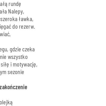
całą rundę
ała Nalepy,
t szeroka ławka,
ięgać do rezerw.
wiać,
gu, gdzie czeka
 nie wszystko
 siłę i motywację,
tym sezonie
 zakończenie
olejką