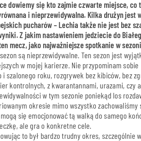
jce dowiemy się kto zajmie czwarte miejsce, co 
wyrównana i nieprzewidywalna. Kilka drużyn jest 
ejskich pucharów – Lechia także nie jest bez sza
wyniki. Z jakim nastawieniem jedziecie do Białe
e ten mecz, jako najważniejsze spotkanie w sezon
y sezon są nieprzewidywalne. Ten sezon jest wyją
ejszych w mojej karierze. Nie przypominam sobie
 i szalonego roku, rozgrywek bez kibiców, bez z
gier kontrolnych, z kwarantannami, urazami, czy 
zewidywalności w tym sezonie poniekąd los rozdaw
ariowanym okresie mimo wszystko zachowaliśmy 
e mogą się emocjonować tą walką do samego końca
eczkę, ale gra o konkretne cele.
wując to był bardzo trudny okres, szczególnie w