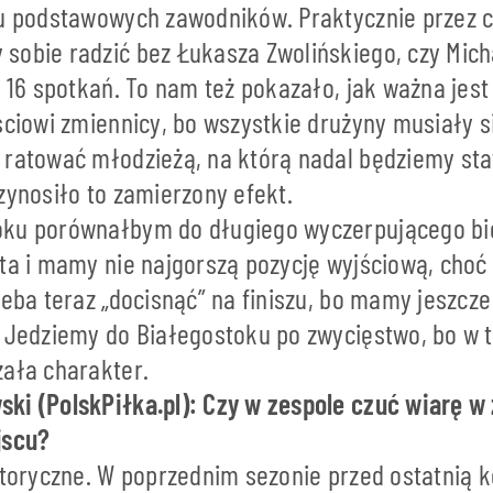
ku podstawowych zawodników. Praktycznie przez 
sobie radzić bez Łukasza Zwolińskiego, czy Mich
z 16 spotkań. To nam też pokazało, jak ważna jes
ściowi zmiennicy, bo wszystkie drużyny musiały s
 ratować młodzieżą, na którą nadal będziemy sta
zynosiło to zamierzony efekt.
ku porównałbym do długiego wyczerpującego bie
sta i mamy nie najgorszą pozycję wyjściową, choć
zeba teraz „docisnąć” na finiszu, bo mamy jeszcze
. Jedziemy do Białegostoku po zwycięstwo, bo w 
zała charakter.
ki (PolskPiłka.pl): Czy w zespole czuć wiarę w
jscu?
etoryczne. W poprzednim sezonie przed ostatnią k