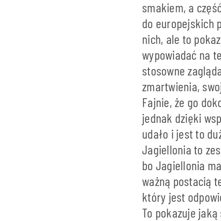
smakiem, a część
do europejskich p
nich, ale to poka
wypowiadać na tem
stosowne zagląda
zmartwienia, swoj
Fajnie, że go dok
jednak dzięki ws
udało i jest to d
Jagiellonia to ze
bo Jagiellonia m
ważną postacią te
który jest odpowi
To pokazuje jaką 