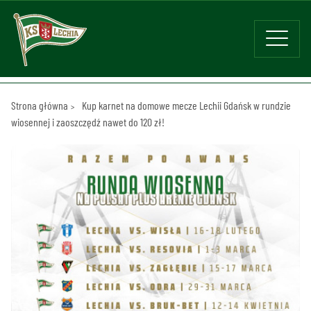
Strona główna
Kup karnet na domowe mecze Lechii Gdańsk w rundzie
wiosennej i zaoszczędź nawet do 120 zł!