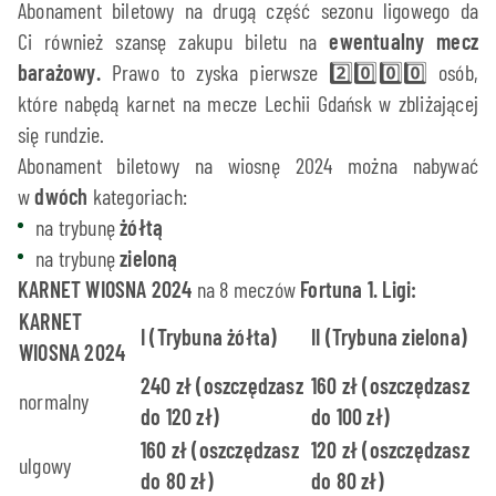
Abonament biletowy na drugą część sezonu ligowego da
Ci również szansę zakupu biletu na
ewentualny mecz
barażowy.
Prawo to zyska pierwsze
2️⃣
0️⃣
0️⃣
0️⃣
osób,
które nabędą karnet na mecze Lechii Gdańsk w zbliżającej
się rundzie.
Abonament biletowy na wiosnę 2024 można nabywać
w
dwóch
kategoriach:
na trybunę
żółtą
na trybunę
zieloną
KARNET WIOSNA 2024
na 8 meczów
Fortuna 1. Ligi:
KARNET
I (Trybuna żółta)
II (Trybuna zielona)
WIOSNA 2024
240 zł (oszczędzasz
160 zł (oszczędzasz
normalny
do 120 zł)
do 100 zł)
160 zł (oszczędzasz
120 zł (oszczędzasz
ulgowy
do 80 zł)
do 80 zł)