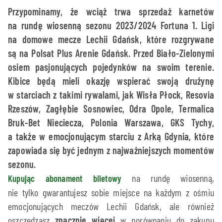
Przypominamy, że wciąż trwa sprzedaż karnetów
na rundę wiosenną sezonu 2023/2024 Fortuna 1. Ligi
na domowe mecze Lechii Gdańsk, które rozgrywane
są na Polsat Plus Arenie Gdańsk. Przed Biało-Zielonymi
osiem pasjonujących pojedynków na swoim terenie.
Kibice będą mieli okazję wspierać swoją drużynę
w starciach z takimi rywalami, jak Wisła Płock, Resovia
Rzeszów, Zagłębie Sosnowiec, Odra Opole, Termalica
Bruk-Bet Nieciecza, Polonia Warszawa, GKS Tychy,
a także w emocjonującym starciu z Arką Gdynia, które
zapowiada się być jednym z najważniejszych momentów
sezonu.
na rundę wiosenną,
Kupując abonament biletowy
nie tylko gwarantujesz sobie miejsce na każdym z ośmiu
emocjonujących meczów Lechii Gdańsk, ale również
oszczędzasz
znacznie więcej
w porównaniu do zakupu