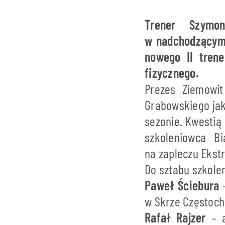
Trener Szymo
w nadchodzącym 
nowego II trene
fizycznego.
Prezes Ziemowit
Grabowskiego ja
sezonie. Kwestią
szkoleniowca Bi
na zapleczu Ekstr
Do sztabu szkole
Paweł Ściebura
–
w Skrze Częstoch
Rafał Rajzer
– a