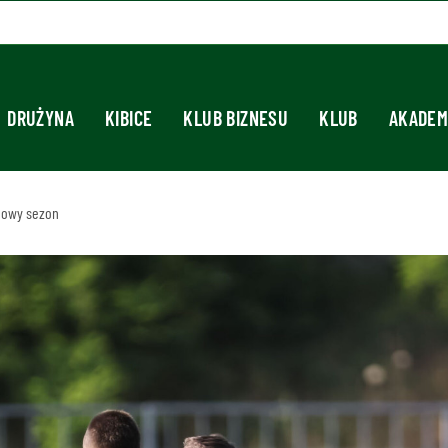
DRUŻYNA
KIBICE
KLUB BIZNESU
KLUB
AKADEM
nowy sezon