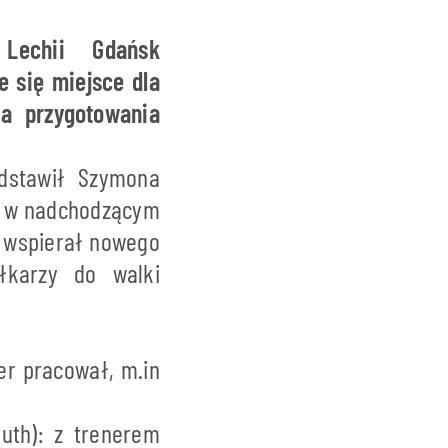
Lechii Gdańsk
 się miejsce dla
ra przygotowania
edstawił Szymona
y w nadchodzącym
e wspierał nowego
łkarzy do walki
ner pracował, m.in
uth): z trenerem