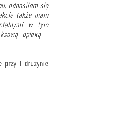
bu, odnosiłem się
pekcie także mam
ntalnymi w tym
eksową opieką
–
e przy I drużynie