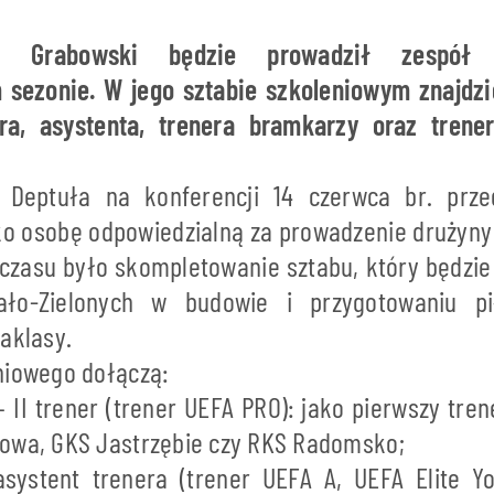
n Grabowski będzie prowadził zespół 
sezonie. W jego sztabie szkoleniowym znajdzie
ra, asystenta, trenera bramkarzy oraz trene
 Deptuła na konferencji 14 czerwca br. prz
ko osobę odpowiedzialną za prowadzenie drużyn
 czasu było skompletowanie sztabu, który będzi
ało-Zielonych w budowie i przygotowaniu pi
aklasy.
niowego dołączą:
 II trener (trener UEFA PRO): jako pierwszy tre
owa, GKS Jastrzębie czy RKS Radomsko;
systent trenera (trener UEFA A, UEFA Elite Yo