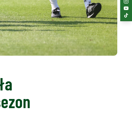
ła
sezon