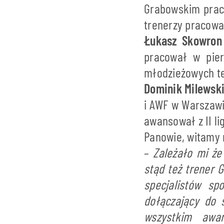
Grabowskim praco
trenerzy pracowa
Łukasz Skowron
pracował w pier
młodzieżowych te
Dominik Milewsk
i AWF w Warszawi
awansował z II li
Panowie, witamy 
–
Zależało mi że 
stąd też trener 
specjalistów sp
dołączający do 
wszystkim awa