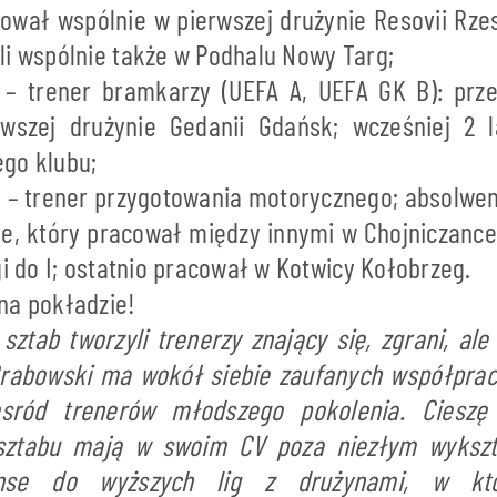
wał wspólnie w pierwszej drużynie Resovii Rzes
li wspólnie także w Podhalu Nowy Targ;
– trener bramkarzy (UEFA A, UEFA GK B): przez
wszej drużynie Gedanii Gdańsk; wcześniej 2 
go klubu;
i
– trener przygotowania motorycznego; absolwe
e, który pracował między innymi w Chojniczance 
gi do I; ostatnio pracował w Kotwicy Kołobrzeg.
na pokładzie!
sztab tworzyli trenerzy znający się, zgrani, ale
Grabowski ma wokół siebie zaufanych współpra
osród trenerów młodszego pokolenia. Cieszę
sztabu mają w swoim CV poza niezłym wykszt
nse do wyższych lig z drużynami, w któr