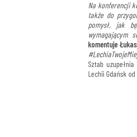
Na konferencji k
także do przygo
pomysł, jak b
wymagającym se
komentuje Łukasz
#LechiaTwojeMie
Sztab uzupełnia 
Lechii Gdańsk od 