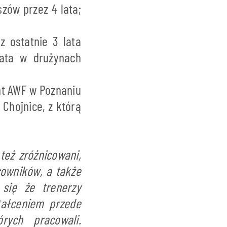
zów przez 4 lata;
 ostatnie 3 lata
lata w drużynach
nt AWF w Poznaniu
Chojnice, z którą
 też zróżnicowani,
cowników, a także
 się że trenerzy
ałceniem przede
ych pracowali.