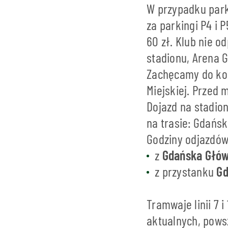
W przypadku park
za parkingi P4 i 
60 zł. Klub nie 
stadionu, Arena G
Zachęcamy do kor
Miejskiej. Przed
Dojazd na stadio
na trasie: Gdańs
Godziny odjazdów
z
Gdańska Głó
z przystanku
Gd
Tramwaje linii 7 
aktualnych, pows