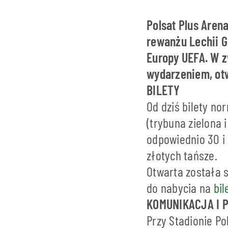
Polsat Plus Aren
rewanżu Lechii G
Europy UEFA. W 
wydarzeniem, otwa
BILETY
Od dziś bilety n
(trybuna zielona i
odpowiednio 30 i 
złotych tańsze.
Otwarta została s
do nabycia na
bil
KOMUNIKACJA I 
Przy Stadionie P