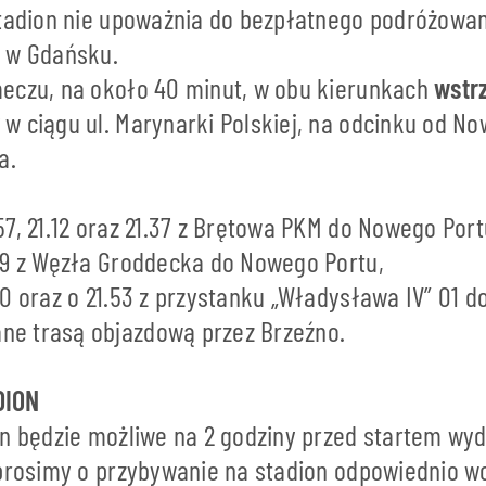
stadion nie upoważnia do bezpłatnego podróżowa
 w Gdańsku.
eczu, na około 40 minut, w obu kierunkach
wstr
w ciągu ul. Marynarki Polskiej, na odcinku od N
a.
.57, 21.12 oraz 21.37 z Brętowa PKM do Nowego Port
.39 z Węzła Groddecka do Nowego Portu,
.40 oraz o 21.53 z przystanku „Władysława IV” 01 
ne trasą objazdową przez Brzeźno.
DION
n będzie możliwe na 2 godziny przed startem wyda
 prosimy o przybywanie na stadion odpowiednio wc