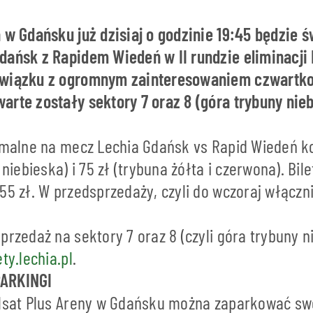
a w Gdańsku już dzisiaj o godzinie 19:45 będzie 
dańsk z Rapidem Wiedeń w II rundzie eliminacji 
związku z ogromnym zainteresowaniem czwart
rte zostały sektory 7 oraz 8 (góra trybuny nieb
ormalne na mecz Lechia Gdańsk vs Rapid Wiedeń k
 niebieska) i 75 zł (trybuna żółta i czerwona). Bil
55 zł. W przedsprzedaży, czyli do wczoraj włącznie
przedaż na sektory 7 oraz 8 (czyli góra trybuny ni
ety.lechia.pl
.
PARKINGI
olsat Plus Areny w Gdańsku można zaparkować sw