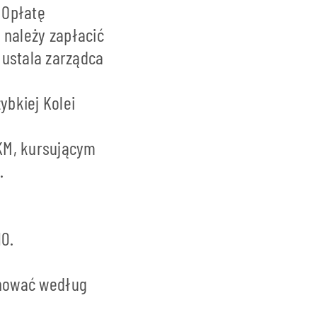
 Opłatę
) należy zapłacić
 ustala zarządca
ybkiej Kolei
KM, kursującym
.
10.
jonować według