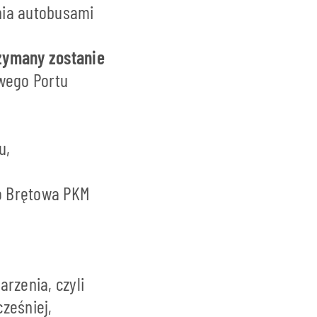
nia autobusami
zymany zostanie
owego Portu
u,
do Brętowa PKM
rzenia, czyli
ześniej,