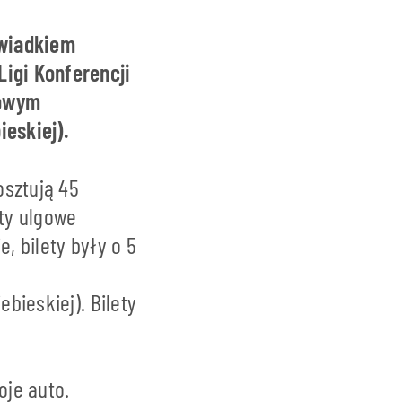
świadkiem
Ligi Konferencji
kowym
ieskiej).
osztują 45
ety ulgowe
, bilety były o 5
ebieskiej). Bilety
oje auto.