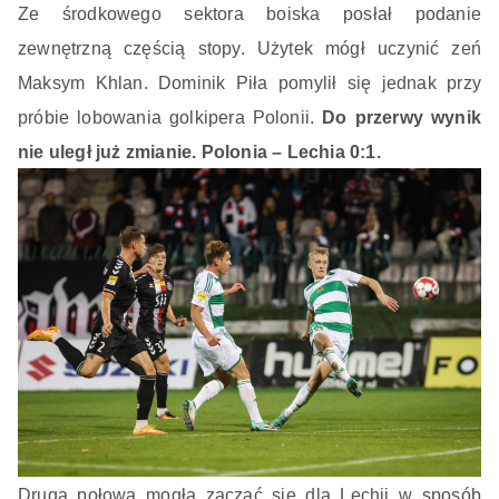
Ze środkowego sektora boiska posłał podanie
zewnętrzną częścią stopy. Użytek mógł uczynić zeń
Maksym Khlan. Dominik Piła pomylił się jednak przy
próbie lobowania golkipera Polonii.
Do przerwy wynik
nie uległ już zmianie. Polonia – Lechia 0:1.
Druga połowa mogła zacząć się dla Lechii w sposób