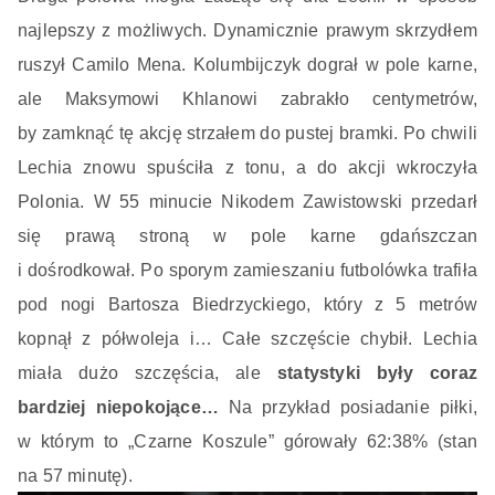
najlepszy z możliwych. Dynamicznie prawym skrzydłem
ruszył Camilo Mena. Kolumbijczyk dograł w pole karne,
ale Maksymowi Khlanowi zabrakło centymetrów,
by zamknąć tę akcję strzałem do pustej bramki. Po chwili
Lechia znowu spuściła z tonu, a do akcji wkroczyła
Polonia. W 55 minucie Nikodem Zawistowski przedarł
się prawą stroną w pole karne gdańszczan
i dośrodkował. Po sporym zamieszaniu futbolówka trafiła
pod nogi Bartosza Biedrzyckiego, który z 5 metrów
kopnął z półwoleja i… Całe szczęście chybił. Lechia
miała dużo szczęścia, ale
statystyki były coraz
bardziej niepokojące…
Na przykład posiadanie piłki,
w którym to „Czarne Koszule” górowały 62:38% (stan
na 57 minutę).