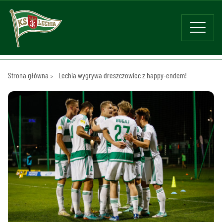
Strona główna
Lechia wygrywa dreszczowiec z happy-endem!