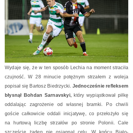
Wydaje się, że w ten sposób Lechia na moment straciła
czujność. W 28 minucie potężnym strzałem z woleja
popisał się Bartosz Biedrzycki.
Jednocześnie refleksem
błysnął Bohdan Sarnavskyi,
który wypiąstkował piłkę
oddalając zagrożenie od własnej bramki. Po chwili
goście całkowicie oddali inicjatywę, co przełożyło się
na hurtową liczbę strzałów po stronie Polonii. Całe
szczęście żaden nie osiągnął celu. W końcu Biało-