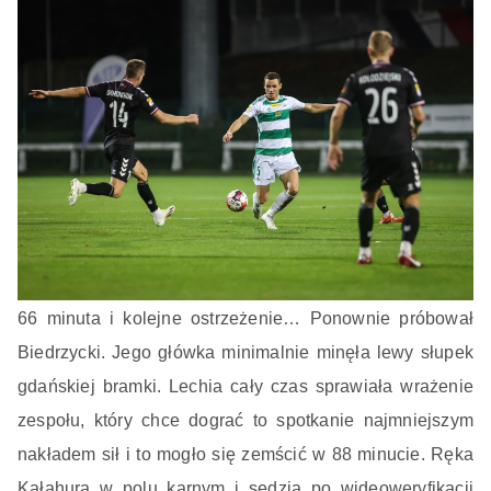
66 minuta i kolejne ostrzeżenie… Ponownie próbował
Biedrzycki. Jego główka minimalnie minęła lewy słupek
gdańskiej bramki. Lechia cały czas sprawiała wrażenie
zespołu, który chce dograć to spotkanie najmniejszym
nakładem sił i to mogło się zemścić w 88 minucie. Ręka
Kałahura w polu karnym i sędzia po wideoweryfikacji