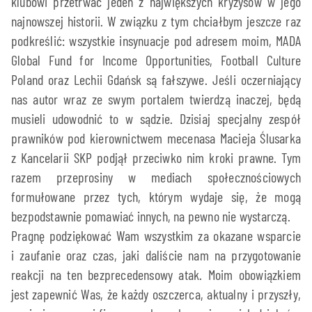
klubowi przetrwać jeden z największych kryzysów w jego
najnowszej historii. W związku z tym chciałbym jeszcze raz
podkreślić: wszystkie insynuacje pod adresem moim, MADA
Global Fund for Income Opportunities, Football Culture
Poland oraz Lechii Gdańsk są fałszywe. Jeśli oczerniający
nas autor wraz ze swym portalem twierdzą inaczej, będą
musieli udowodnić to w sądzie. Dzisiaj specjalny zespół
prawników pod kierownictwem mecenasa Macieja Ślusarka
z Kancelarii SKP podjął przeciwko nim kroki prawne. Tym
razem przeprosiny w mediach społecznościowych
formułowane przez tych, którym wydaje się, że mogą
bezpodstawnie pomawiać innych, na pewno nie wystarczą.
Pragnę podziękować Wam wszystkim za okazane wsparcie
i zaufanie oraz czas, jaki daliście nam na przygotowanie
reakcji na ten bezprecedensowy atak. Moim obowiązkiem
jest zapewnić Was, że każdy oszczerca, aktualny i przyszły,