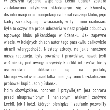
W zeszłym tygodniu wspólnota Lechii Gdańsk została
zaatakowana artykułem składającym się z kłamstw,
dezinformacji oraz manipulacji na temat naszego klubu, jego
kadry zarządzającej i właścicieli, w tym mnie osobiście.
Była to oczywista próba uderzenia w nasz projekt odbudowy
topowego klubu piłkarskiego w Gdańsku. Jak zapewne
wiecie, w kolejnych dniach autor tego paszkwilu całkowicie
utracił wiarygodność. Niestety szkody, na jakie narażono
naszą reputację, były poważne i prawdziwe, nawet jeśli
weźmie się pod uwagę oczywisty konflikt interesów, kiedy
oszczerstwa publikowane są na portalu,
którego współwłaściciel kilka miesięcy temu bezskutecznie
próbował kupić Lechię Gdańsk.
Moim obowiązkiem, honorem i przywilejem jest ochrona
przed nieuprawnionym i haniebnymi atakami zarówno
Lechii, jak i ludzi, których pieniądze i zaufanie pozwoliły