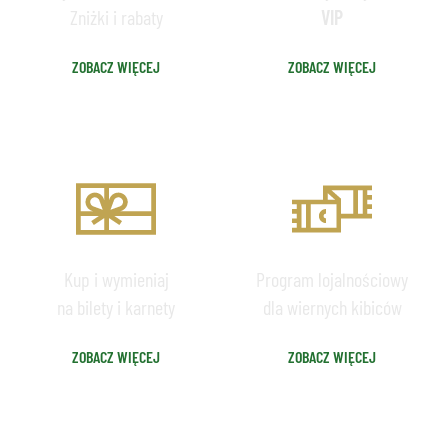
Zniżki i rabaty
VIP
ZOBACZ WIĘCEJ
ZOBACZ WIĘCEJ
VOUCHERY
MEMBERSHIP
Kup i wymieniaj
Program lojalnościowy
na bilety i karnety
dla wiernych kibiców
ZOBACZ WIĘCEJ
ZOBACZ WIĘCEJ
GDZIE KUPIĆ
FAQ