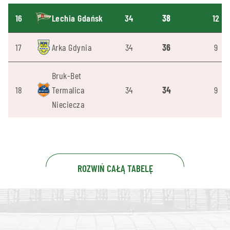
16
Lechia Gdańsk
34
38
12
17
Arka Gdynia
34
36
9
Bruk-Bet
18
Termalica
34
34
9
Nieciecza
ROZWIŃ CAŁĄ TABELĘ