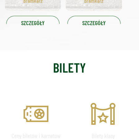
bramkarz
bramkarz
SZCZEGÓŁY
SZCZEGÓŁY
BILETY
CENNIK
PRESTIGE
Ceny biletów i karnetów
Bilety klasy