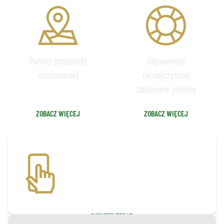
Punkty sprzedaży
Odpowiedzi
stacjonarnej
na najczęściej
zadawane pytania
ZOBACZ WIĘCEJ
ZOBACZ WIĘCEJ
APLIKACJA BILETOWA
Pobierz aplikację, by mieć szybki
i wygodny dostęp do biletów na mecze
i nie tylko!
POBIERZ TERAZ