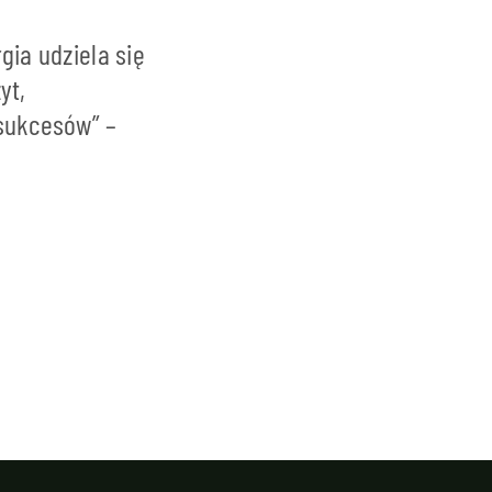
gia udziela się
yt,
 sukcesów” –