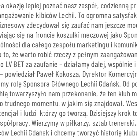
a okazję lepiej poznać nasz zespół, codzienną p
ngażowanie kibiców Lechii. To ogromna satysfakc
biznesowy zdecydował się zaufać nam jeszcze moc
iając się na froncie koszulki meczowej jako Spo
ólności dla całego zespołu marketingu i komuni
a to, że warto robić rzeczy z pełnym zaangażowan
 LV BET za zaufanie – działamy dalej, wspólnie i 
 – powiedział Paweł Kokosza, Dyrektor Komercyjn
my rolę Sponsora Głównego Lechii Gdańsk. Od p
hią towarzyszyło nam przekonanie, że ten klub 
o trudnego momentu, w jakim się znajdował. Wes
encjał i ludzi, którzy go tworzą. Dzisiejszy krok 
spółpracy. Wierzymy w piłkarzy, sztab trenerski,
ców Lechii Gdańsk i chcemy tworzyć historię klubu