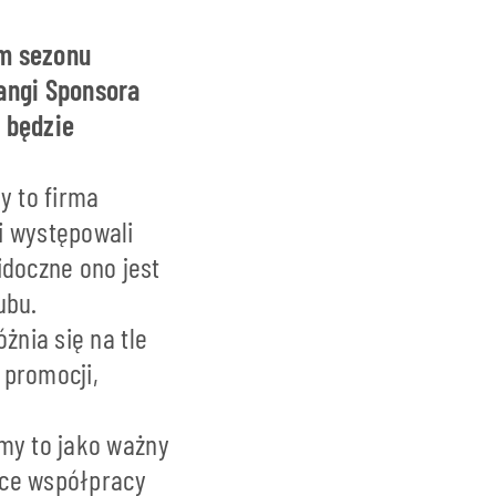
em sezonu
angi Sponsora
 będzie
y to firma
i występowali
doczne ono jest
ubu.
żnia się na tle
 promocji,
śmy to jako ważny
iące współpracy