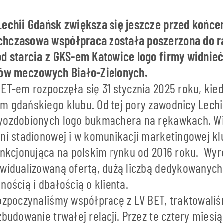
Lechii Gdańsk zwiększa się jeszcze przed końc
chczasowa współpraca została poszerzona do r
od starcia z GKS-em Katowice logo firmy widnieć
tów meczowych Biało-Zielonych.
ET-em rozpoczęła się 31 stycznia 2025 roku, kied
m gdańskiego klubu. Od tej pory zawodnicy Lechi
yozdobionych logo bukmachera na rękawkach. Wi
eni stadionowej i w komunikacji marketingowej kl
unkcjonująca na polskim rynku od 2016 roku. Wyró
ywidualizowaną ofertą, dużą liczbą dedykowanych
nością i dbałością o klienta.
rozpoczynaliśmy współpracę z LV BET, traktowali
zbudowanie trwałej relacji. Przez te cztery mies