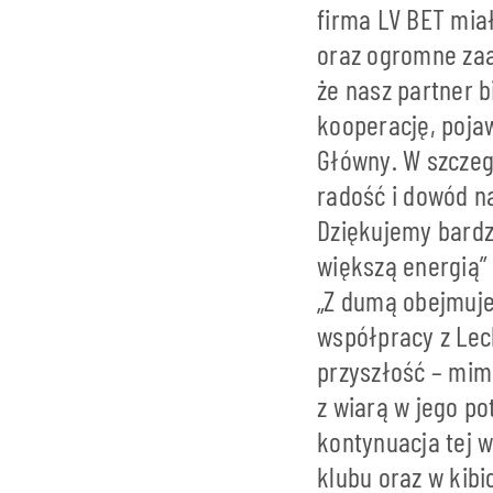
firma LV BET miał
oraz ogromne zaa
że nasz partner 
kooperację, pojaw
Główny. W szczeg
radość i dowód n
Dziękujemy bardzo
większą energią”
„Z dumą obejmuje
współpracy z Lec
przyszłość – mim
z wiarą w jego pot
kontynuacja tej w
klubu oraz w kibi