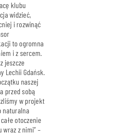
racę klubu
ja widzieć,
niej i rozwinąć
nsor
kacji to ogromna
iem i z sercem.
z jeszcze
y Lechii Gdańsk.
oczątku naszej
ma przed sobą
zliśmy w projekt
to naturalna
 całe otoczenie
 wraz z nimi” –