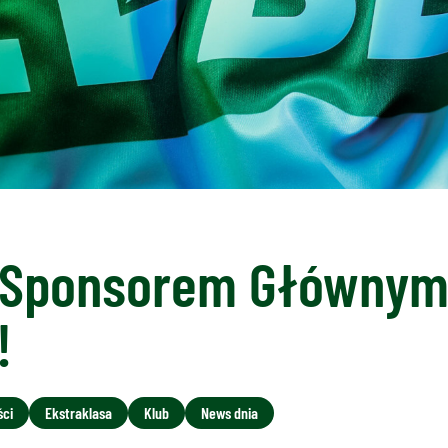
 Sponsorem Głównym 
!
ści
Ekstraklasa
Klub
News dnia