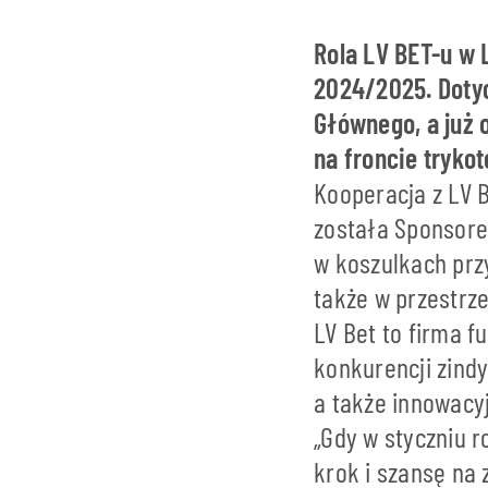
Rola LV BET-u w 
2024/2025. Doty
Głównego, a już 
na froncie tryko
Kooperacja z LV B
została Sponsore
w koszulkach prz
także w przestrz
LV Bet to firma f
konkurencji zind
a także innowacyj
„Gdy w styczniu 
krok i szansę na 