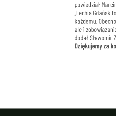
powiedział Marci
„Lechia Gdańsk to 
każdemu. Obecność
ale i zobowiązan
dodał Sławomir Zi
Dziękujemy za ko