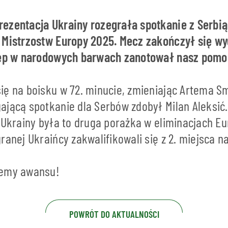
ezentacja Ukrainy rozegrała spotkanie z Serbi
 Mistrzostw Europy 2025. Mecz zakończył się w
stęp w narodowych barwach zanotował nasz pom
ię na boisku w 72. minucie, zmieniając Artema S
ającą spotkanie dla Serbów zdobył Milan Aleksić.
 Ukrainy była to druga porażka w eliminacjach E
ranej Ukraińcy zakwalifikowali się z 2. miejsca n
jemy awansu!
POWRÓT DO AKTUALNOŚCI