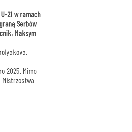
ą U-21 w ramach
ygraną Serbów
ocnik, Maksym
molyakova.
uro 2025. Mimo
a Mistrzostwa