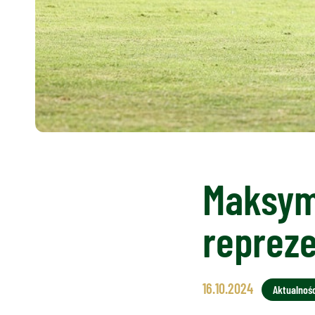
Maksym
repreze
16.10.2024
Aktualnośc