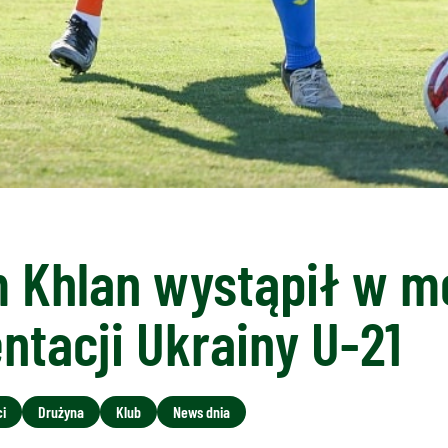
 Khlan wystąpił w m
ntacji Ukrainy U-21
i
Drużyna
Klub
News dnia