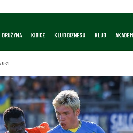
DRUŻYNA
KIBICE
KLUB BIZNESU
KLUB
AKADEM
 U-21