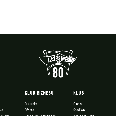
KLUB BIZNESU
KLUB
O Klubie
O nas
owa
Oferta
Stadion
PKO BP
Członkowie honorowi
Akcjonariusze