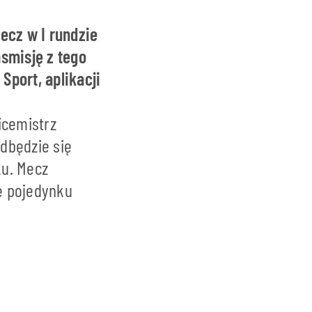
ecz w I rundzie
nsmisję z tego
Sport, aplikacji
icemistrz
dbędzie się
ku. Mecz
cę pojedynku