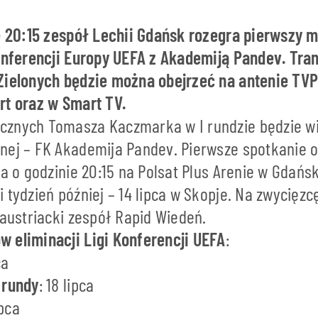
ie 20:15 zespół Lechii Gdańsk rozegra pierwszy m
Konferencji Europy UEFA z Akademiją Pandev. Tra
Zielonych będzie można obejrzeć na antenie TVP 
rt oraz w Smart TV.
znych Tomasza Kaczmarka w I rundzie będzie w
nej – FK Akademija Pandev. Pierwsze spotkanie o
ca o godzinie 20:15 na Polsat Plus Arenie w Gdańs
 tydzień później – 14 lipca w Skopje. Na zwycięz
 austriacki zespół Rapid Wiedeń.
 eliminacji Ligi Konferencji UEFA
:
ca
 rundy
: 18 lipca
ipca