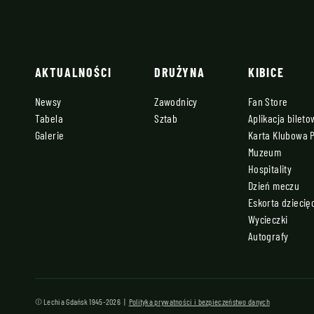
AKTUALNOŚCI
DRUŻYNA
KIBICE
Newsy
Zawodnicy
Fan Store
Tabela
Sztab
Aplikacja bilet
Galerie
Karta Klubowa 
Muzeum
Hospitality
Dzień meczu
Eskorta dziecię
Wycieczki
Autografy
© Lechia Gdańsk 1945-2026 |
Polityka prywatności i bezpieczeństwo danych