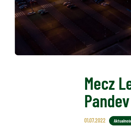
Mecz L
Pandev
01.07.2022
Aktualnoś