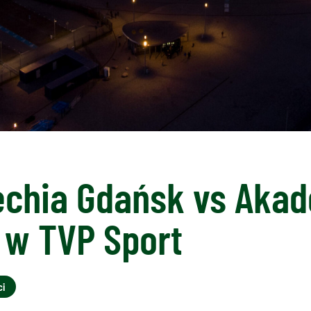
echia Gdańsk vs Akad
 w TVP Sport
ci