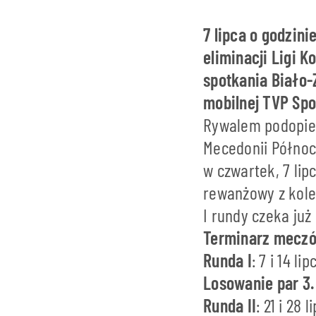
7 lipca o godzin
eliminacji Ligi 
spotkania Biało-
mobilnej TVP Spo
Rywalem podopiec
Mecedonii Północ
w czwartek, 7 lip
rewanżowy z kolei
I rundy czeka już
Terminarz meczów
Runda I
: 7 i 14 lip
Losowanie par 3.
Runda II
: 21 i 28 l