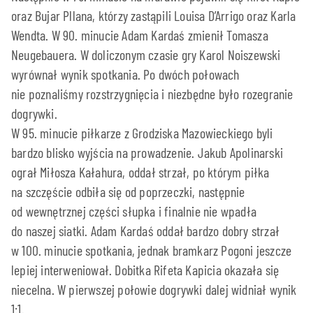
oraz Bujar Pllana, którzy zastąpili Louisa D’Arrigo oraz Karla
Wendta. W 90. minucie Adam Kardaś zmienił Tomasza
Neugebauera. W doliczonym czasie gry Karol Noiszewski
wyrównał wynik spotkania. Po dwóch połowach
nie poznaliśmy rozstrzygnięcia i niezbędne było rozegranie
dogrywki.
W 95. minucie piłkarze z Grodziska Mazowieckiego byli
bardzo blisko wyjścia na prowadzenie. Jakub Apolinarski
ograł Miłosza Kałahura, oddał strzał, po którym piłka
na szczęście odbiła się od poprzeczki, następnie
od wewnętrznej części słupka i finalnie nie wpadła
do naszej siatki. Adam Kardaś oddał bardzo dobry strzał
w 100. minucie spotkania, jednak bramkarz Pogoni jeszcze
lepiej interweniował. Dobitka Rifeta Kapicia okazała się
niecelna. W pierwszej połowie dogrywki dalej widniał wynik
1:1.