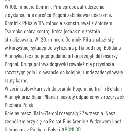
W 108. minucie Dominik Piła spróbował uderzenia
z dystansu, ale obrońca Pogoni zablokował uderzenie.
Dominik Piłka w 114. minucie skonstruował z Antonem
Tsarenko dobrą kontrę, która jednak nie została
sfinalizowana. W 120. minucie Dominik Piła znalazł się
w korzystnej sytuacji do wyłożenia piłki pod nogi Bohdana
Viunnyka, lecz po jego podaniu piłkę przejęli defensorzy
Pogoni. Druga połowa dogrywki również nie przyniosła
rozstrzygnięcia i o awansie do kolejnej rundy zadecydowały
rzuty karne.
W serii rzutów karnych do bramki Pogoni nie trafili Bohdan
Viunnyk oraz Bujar Pllana i niestety odpadliśmy z rozgrywek
Pucharu Polski.
Kolejny mecz Biało-Zieloni rozegrają 27 września. Nasz
zespół zmierzy się na Polsat Plus Arenie z Widzewem Łódź.
Odpadamy z Pucharu Polski.
#PGMLGD