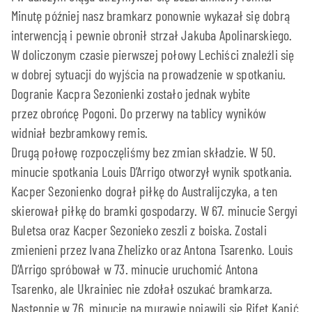
Minutę później nasz bramkarz ponownie wykazał się dobrą
interwencją i pewnie obronił strzał Jakuba Apolinarskiego.
W doliczonym czasie pierwszej połowy Lechiści znaleźli się
w dobrej sytuacji do wyjścia na prowadzenie w spotkaniu.
Dogranie Kacpra Sezonienki zostało jednak wybite
przez obrońcę Pogoni. Do przerwy na tablicy wyników
widniał bezbramkowy remis.
Drugą połowę rozpoczęliśmy bez zmian składzie. W 50.
minucie spotkania Louis D’Arrigo otworzył wynik spotkania.
Kacper Sezonienko dograł piłkę do Australijczyka, a ten
skierował piłkę do bramki gospodarzy. W 67. minucie Sergyi
Buletsa oraz Kacper Sezonieko zeszli z boiska. Zostali
zmienieni przez Ivana Zhelizko oraz Antona Tsarenko. Louis
D’Arrigo spróbował w 73. minucie uruchomić Antona
Tsarenko, ale Ukrainiec nie zdołał oszukać bramkarza.
Następnie w 76. minucie na murawie pojawili się Rifet Kapić