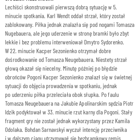
Lechiści skonstruowali pierwszą dobrą sytuację w 5.
minucie spotkania. Karl Wendt oddał strzał, który został
zablokowany. Piłka jednak znalazła się pod nogami Tomasza
Nugebauera, ale jego uderzenie w stronę bramki było zbyt
lekkie i bez problemu interweniował Dmytro Sydorenko.
W 22. minucie Kacper Sezonienko otrzymał dobre
dośrodkowanie od Tomasza Neugebauera. Niestety strzał
głową okazał się niecelny. Minutę później po błędzie
obrońców Pogoni Kacper Sezonienko znalazł się w świetnej
sytuacji do objęcia prowadzenia w spotkaniu, jednak
po uderzeniu piłka przeleciała obok słupka. Po faulu
Tomasza Neugebauera na Jakubie Apolinarskim sędzia Piotr
Idzik podyktował w 33. minucie rzut karny dla Pogoni. Stały
fragment gry nie został jednak wykorzystany przez Kamila
Odolaka. Bohdan Sarnavskyi wyczuł intencję przeciwnika
i w dalszym ciągu utrzymywał się bezbramkowy remis.