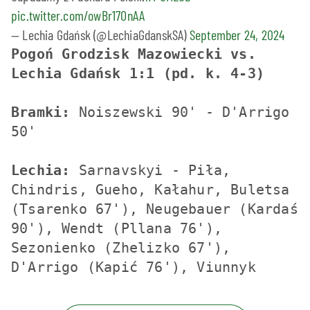
pic.twitter.com/owBr17OnAA
— Lechia Gdańsk (@LechiaGdanskSA)
September 24, 2024
Pogoń Grodzisk Mazowiecki vs. 
Lechia Gdańsk 1:1 (pd. k. 4-3)
Bramki: 
Noiszewski 90' - D'Arrigo 
50'
Lechia: 
Sarnavskyi - Piła, 
Chindris, Gueho, Kałahur, Buletsa 
(Tsarenko 67'), Neugebauer (Kardaś 
90'), Wendt (Pllana 76'), 
Sezonienko (Zhelizko 67'), 
D'Arrigo (Kapić 76'), Viunnyk