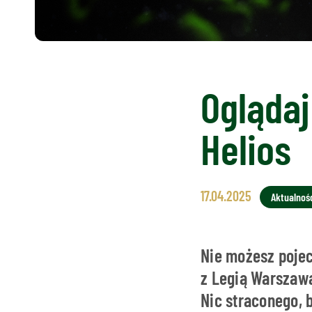
Oglądaj
Helios
17.04.2025
Aktualnoś
Nie możesz poje
z Legią Warszawa
Nic straconego, b