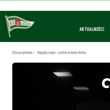
AKTUALNOŚCI
Strona główna
Oglądaj Legia - Lechia w kinie Helios