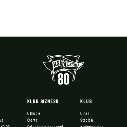
KLUB BIZNESU
KLUB
O Klubie
O nas
owa
Oferta
Stadion
PKO BP
Członkowie honorowi
Akcjonariusze