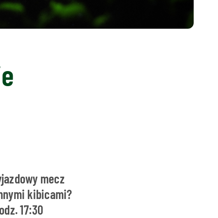
ie
wyjazdowy mecz
nnymi kibicami?
odz. 17:30