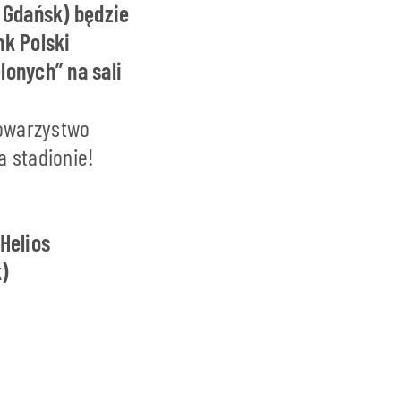
6 Gdańsk) będzie
nk Polski
lonych” na sali
towarzystwo
a stadionie!
Helios
)