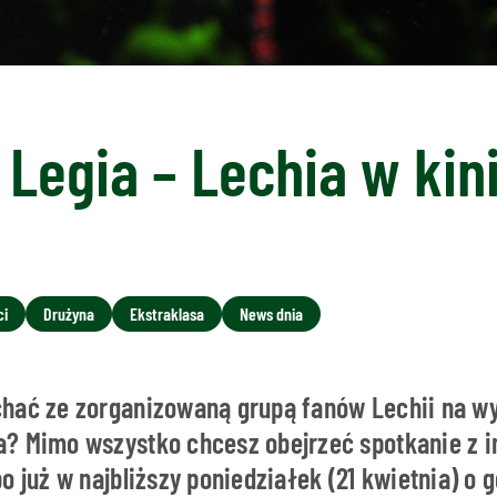
 Legia – Lechia w kin
ci
Drużyna
Ekstraklasa
News dnia
chać ze zorganizowaną grupą fanów Lechii na 
? Mimo wszystko chcesz obejrzeć spotkanie z i
o już w najbliższy poniedziałek (21 kwietnia) o g