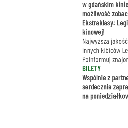
w gdańskim kinie
możliwość zobacz
Ekstraklasy: Leg
kinowej!
Najwyższa jakość
innych kibiców Le
Poinformuj znajo
BILETY
Wspólnie z partn
serdecznie zapra
na poniedziałko