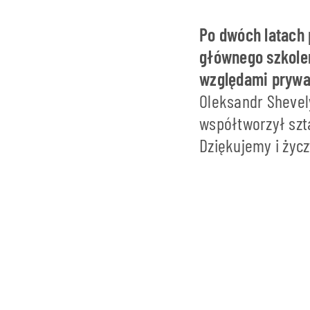
Po dwóch latach 
głównego szkolen
względami prywa
Oleksandr Shevely
współtworzył szt
Dziękujemy i życ