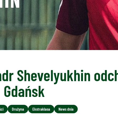
dr Shevelyukhin odc
i Gdańsk
ści
Drużyna
Ekstraklasa
News dnia