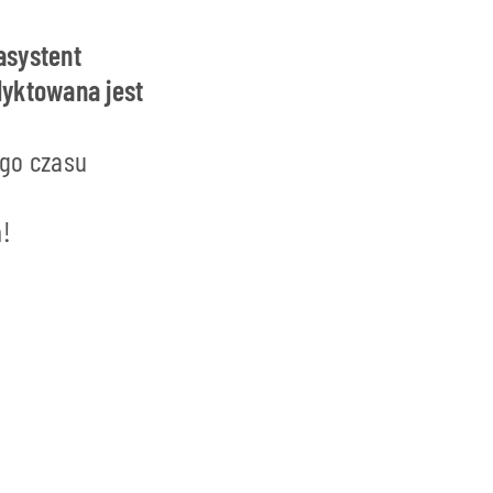
asystent
dyktowana jest
ego czasu
ń!