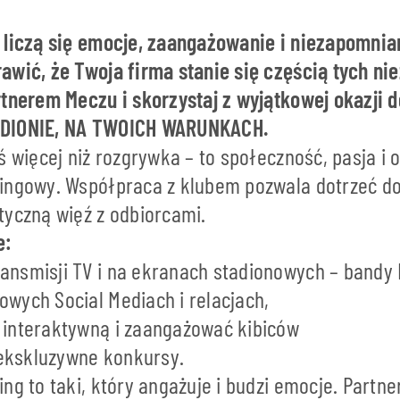
 liczą się emocje, zaangażowanie i niezapomnia
awić, że Twoja firma stanie się częścią tych n
rtnerem Meczu i skorzystaj z wyjątkowej okazji d
ADIONIE, NA TWOICH WARUNKACH.
ś więcej niż rozgrywka – to społeczność, pasja i
ingowy. Współpraca z klubem pozwala dotrzeć do
tyczną więź z odbiorcami.
e:
ansmisji TV i na ekranach stadionowych – bandy 
owych Social Mediach i relacjach,
 interaktywną i zaangażować kibiców
ekskluzywne konkursy.
ng to taki, który angażuje i budzi emocje. Partn