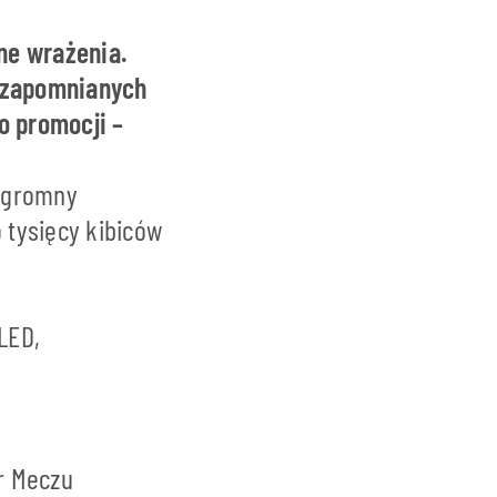
ne wrażenia.
iezapomnianych
o promocji –
 ogromny
 tysięcy kibiców
LED,
er Meczu