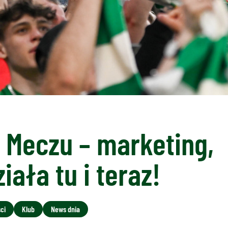
 Meczu – marketing,
iała tu i teraz!
ci
Klub
News dnia