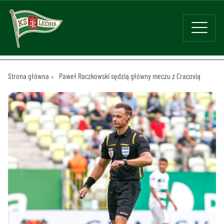
Strona główna
Paweł Raczkowski sędzią główny meczu z Cracovią