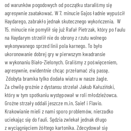
od warunków pogodowych od początku staraliśmy się
agresywnie zaatakować. W 7. minucie Gajos ładnie wypuścił
Haydarego, zabrakło jednak skutecznego wykończenia. W
15. minucie nie pomylił się już Rafał Pietrzak, który po faulu
na Haydarym strzelił nie do obrony z rzutu wolnego
wykonywanego sprzed linii pola karnego. To było
ukoronowanie dobrej gry w pierwszym kwadransie
w wykonaniu Biało-Zielonych. Graliśmy z poświęceniem,
agresywnie, ewidentnie chcąc przełamać złą passę.
Zdobyta bramka tylko dodała wiatru w nasze żagle.
Za chwilę groźnie z dystansu strzelał Jakub Kałuziński,
który w tym spotkaniu występował w roli młodzieżowca.
Groźne strzały oddali jeszcze m.in. Saief i Flavio.
Krakowianie mieli z nami sporo problemów, nierzadko
uciekając się do fauli. Sędzia zwlekał jednak długo
z wyciągnięciem żółtego kartonika. Zdecydował się