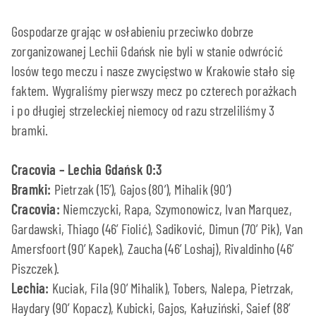
Gospodarze grając w osłabieniu przeciwko dobrze
zorganizowanej Lechii Gdańsk nie byli w stanie odwrócić
losów tego meczu i nasze zwycięstwo w Krakowie stało się
faktem. Wygraliśmy pierwszy mecz po czterech porażkach
i po długiej strzeleckiej niemocy od razu strzeliliśmy 3
bramki.
Cracovia – Lechia Gdańsk 0:3
Bramki:
Pietrzak (15’), Gajos (80’), Mihalik (90’)
Cracovia:
Niemczycki, Rapa, Szymonowicz, Ivan Marquez,
Gardawski, Thiago (46’ Fiolić), Sadiković, Dimun (70’ Pik), Van
Amersfoort (90’ Kapek), Zaucha (46’ Loshaj), Rivaldinho (46’
Piszczek).
Lechia:
Kuciak, Fila (90’ Mihalik), Tobers, Nalepa, Pietrzak,
Haydary (90’ Kopacz), Kubicki, Gajos, Kałuziński, Saief (88’