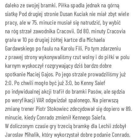
daleko ze swojej bramki. Piłka spadla jednak na górną
siatkę Pod drugiej stronie Dusan Kuciak nie miał zbyt wiele
pracy, ale w 75. minucie musiał się natrudzić, by wybić
na róg strzał zawodnika Cracovii. Od 80. minuty Cracovia
grała w 10 po drugiej żółtej kartce dla Michaela
Gardawskiego po faulu na Karolu Fili. Po tym zdarzeniu
z prawej strony wykonywaliśmy rzut wolny i do piłki w polu
karnym wyskoczył rozgrywający dziś bardzo dobre
spotkanie Maciej Gajos. Po jego strzale prowadziliśmy już
2:0. Po chwili mogło być już 3:0, bo Kenny Saief
po indywidualnej akcji trafił do bramki Pasów, ale sędzia
po weryfikacji VAR odgwizdał spalonego. Na pierwszą
zmianę trener Piotr Stokowiec zdecydował się dopiero w 89.
minucie, kiedy Conrado zmienił Kennego Saiefa.
W doliczonym czasie gry trzecią bramkę dla Lechii zdobył
Jaroslav Mihalik, który wykorzystał dobre podanie Conrado.