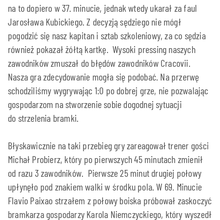
na to dopiero w 37. minucie, jednak wtedy ukarał za faul
Jarosława Kubickiego. Z decyzją sędziego nie mógł
pogodzić się nasz kapitan i sztab szkoleniowy, za co sędzia
również pokazał żółtą kartkę. Wysoki pressing naszych
zawodników zmuszał do błędów zawodników Cracovii.
Nasza gra zdecydowanie mogła się podobać. Na przerwę
schodziliśmy wygrywając 1:0 po dobrej grze, nie pozwalając
gospodarzom na stworzenie sobie dogodnej sytuacji
do strzelenia bramki.
Błyskawicznie na taki przebieg gry zareagował trener gości
Michał Probierz, który po pierwszych 45 minutach zmienił
od razu 3 zawodników. Pierwsze 25 minut drugiej połowy
upłynęło pod znakiem walki w środku pola. W 69. Minucie
Flavio Paixao strzałem z połowy boiska próbował zaskoczyć
bramkarza gospodarzy Karola Niemczyckiego, który wyszedł