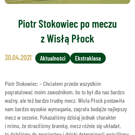
Piotr Stokowiec po meczu
z Wisłą Płock
30.04.2021
Aktualności
Ekstraklasa
Piotr Stokowiec: – Chciałem przede wszystkim
pogratulować moim zawodnikom, bo to był dla nas bardzo
ważny, ale też bardzo trudny mecz. Wisła Płock postawiła
nam bardzo wysokie wymagania, zagrała bodajże najlepszy
mecz w sezonie. Pokazaliśmy dzisiaj jednak charakter
i mimo, że straciliśmy bramkę, mecz różnie się układał,
to dążyliśmy do zwycięstwa i dzięki determinacji wróciliśmy