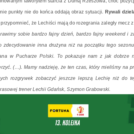
ionowanym faworytem starcia z Dumą Rzeszowa, choć pozycj
nie punkty nie do końca oddają obraz sytuacji.
Rywali dziel
przypomnieć, że Lechiści mają do rozegrania zaległy mecz 
rawimy sobie bardzo fajny dzień, bardzo fajny weekend i za
to zdecydowanie inna drużyna niż na początku tego sezonu
rana w Pucharze Polski. To pokazuje nam z jak dobrze 
erzyć. (…). Mamy nadzieję, że ten czas, który mieliśmy na p
tych rozgrywek zobaczyć jeszcze lepszą Lechię niż do tej
prasowej trener Lechii Gdańsk, Szymon Grabowski.