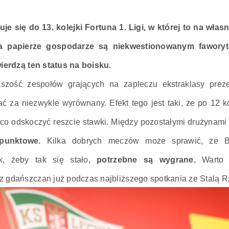
e się do 13. kolejki Fortuna 1. Ligi, w której to na wła
Na papierze gospodarze są niekwestionowanym faworyt
wierdzą ten status na boisku.
szość zespołów grających na zapleczu ekstraklasy preze
ć za niezwykle wyrównany. Efekt tego jest taki, że po 12 k
co odskoczyć reszcie stawki. Między pozostałymi drużynami 
 punktowe.
Kilka dobrych meczów może sprawić, że Bia
k, żeby tak się stało,
potrzebne są wygrane.
Warto b
 gdańszczan już podczas najbliższego spotkania ze Stalą 