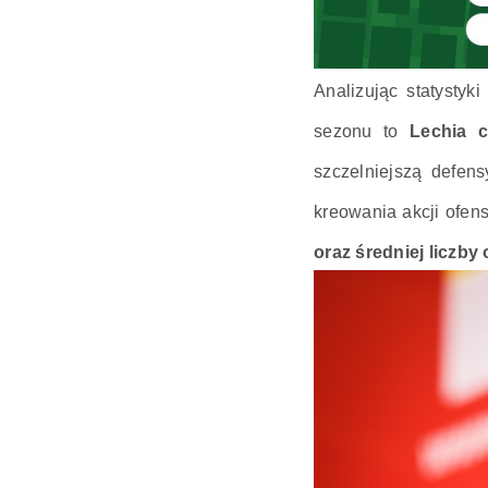
Analizując statysty
sezonu to
Lechia c
szczelniejszą defe
kreowania akcji ofen
oraz średniej liczby