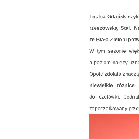
Lechia Gdańsk szykuj
rzeszowską Stal. 
że Biało-Zieloni pot
W tym sezonie więk
a poziom należy uzna
Opole zdołała znaczą
niewielkie różnice
do czołówki. Jedna
zapoczątkowany przez