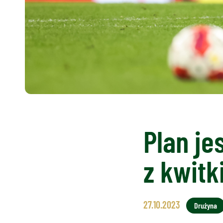
Plan je
z kwit
27.10.2023
Drużyna