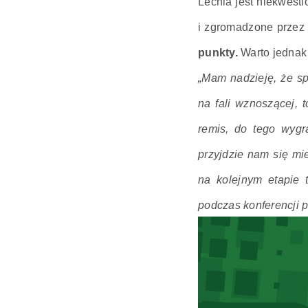
Lechia jest niekwest
i zgromadzone przez 
punkty.
Warto jednak 
„Mam nadzieję, że sp
na fali wznoszącej, 
remis, do tego wyg
przyjdzie nam się mi
na kolejnym etapie 
podczas konferencji 