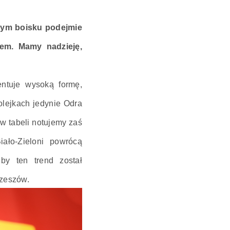
snym boisku podejmie
em. Mamy nadzieję,
ntuje wysoką formę,
olejkach jedynie Odra
w tabeli notujemy zaś
ło-Zieloni powrócą
y ten trend został
Rzeszów.