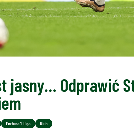
st jasny… Odprawić S
kiem
Fortuna 1. Liga
Klub