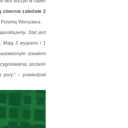
e obu drużyn w tabeli
ą obecnie zaledwie 2
z Polonią Warszawa.
punktujemy. Stal jest
. Mają 3 wygrane i 1
nastawionym rywalem
rzygotowania, pozwoli
 pory.” – powiedział